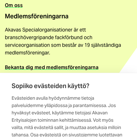
Om oss
Medlemsföreningarna
Akavas Specialorganisationer är ett
branschövergripande fackförbund och
serviceorganisation som består av 19 självständiga
medlemsföreningar.
Bekanta dig med medlemsföreningarna
Kontaktuppgifter
Sopiiko evästeiden käyttö?
Akavas Specialorganisationer
Evästeiden avulla hyödynnämme tietoja
Magistratsporten 4 A, 6. vån
palveluidemme ylläpidossa ja parantamisessa. Jos
00240 Helsingfors
hyväksyt evästeet, käytämme tietojasi Akavan
Erityisalojen toiminnan kehittämisessä. Voit myös
Kontakta oss
valita, mitä evästeitä sallit, ja muuttaa asetuksia milloin
tahansa. Osa evästeistä on sivustojemme luotettavan