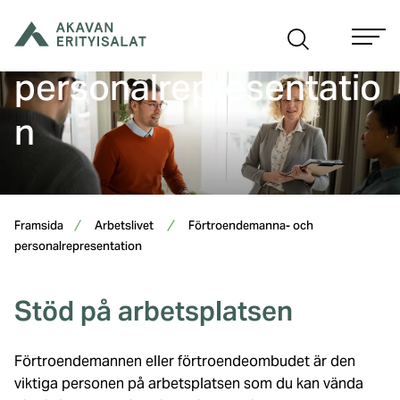
Hoppa
Förtroendemanna- och
till
innehåll
personalrepresentatio
n
Framsida
Arbetslivet
Förtroendemanna- och
personalrepresentation
Stöd på arbetsplatsen
Förtroendemannen eller förtroendeombudet är den
viktiga personen på arbetsplatsen som du kan vända