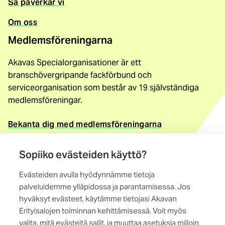
Så påverkar vi
Om oss
Medlemsföreningarna
Akavas Specialorganisationer är ett
branschövergripande fackförbund och
serviceorganisation som består av 19 självständiga
medlemsföreningar.
Bekanta dig med medlemsföreningarna
Kontaktuppgifter
Sopiiko evästeiden käyttö?
Akavas Specialorganisationer
Evästeiden avulla hyödynnämme tietoja
Magistratsporten 4 A, 6. vån
palveluidemme ylläpidossa ja parantamisessa. Jos
00240 Helsingfors
hyväksyt evästeet, käytämme tietojasi Akavan
Erityisalojen toiminnan kehittämisessä. Voit myös
Kontakta oss
valita, mitä evästeitä sallit, ja muuttaa asetuksia milloin