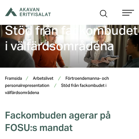
Hoppa
till
innehåll
Stöd från fackombudet
i välfärdsområdena
Framsida
Arbetslivet
Förtroendemanna- och
personalrepresentation
Stöd från fackombudet i
välfärdsområdena
Fackombuden agerar på
FOSU:s mandat