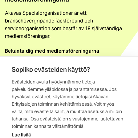
Akavas Specialorganisationer är ett
branschövergripande fackförbund och
serviceorganisation som består av 19 självständiga
medlemsföreningar.
Bekanta dig med medlemsföreningarna
Kontaktuppgifter
Sopiiko evästeiden käyttö?
Akavas Specialorganisationer
Evästeiden avulla hyödynnämme tietoja
Magistratsporten 4 A, 6. vån
palveluidemme ylläpidossa ja parantamisessa. Jos
00240 Helsingfors
hyväksyt evästeet, käytämme tietojasi Akavan
Erityisalojen toiminnan kehittämisessä. Voit myös
Kontakta oss
valita, mitä evästeitä sallit, ja muuttaa asetuksia milloin
tahansa. Osa evästeistä on sivustojemme luotettavan
toiminnan kannalta välttämättömiä.
Lue lisää