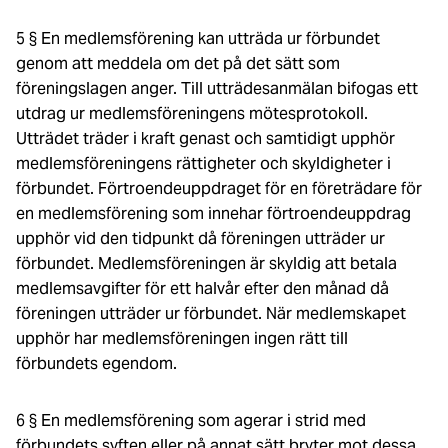
5 § En medlemsförening kan utträda ur förbundet
genom att meddela om det på det sätt som
föreningslagen anger. Till utträdesanmälan bifogas ett
utdrag ur medlemsföreningens mötesprotokoll.
Utträdet träder i kraft genast och samtidigt upphör
medlemsföreningens rättigheter och skyldigheter i
förbundet. Förtroendeuppdraget för en företrädare för
en medlemsförening som innehar förtroendeuppdrag
upphör vid den tidpunkt då föreningen utträder ur
förbundet. Medlemsföreningen är skyldig att betala
medlemsavgifter för ett halvår efter den månad då
föreningen utträder ur förbundet. När medlemskapet
upphör har medlemsföreningen ingen rätt till
förbundets egendom.
6 § En medlemsförening som agerar i strid med
förbundets syften eller på annat sätt bryter mot dessa