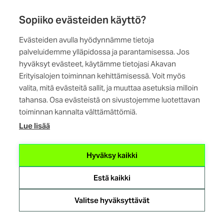
fastigheter och aktier. Genom förbundsstämmans
beslut kan stiftelser bildas av förbundets medel.
Sopiiko evästeiden käyttö?
Evästeiden avulla hyödynnämme tietoja
29 § Senast en månad före vårförbundsstämman ska
palveluidemme ylläpidossa ja parantamisessa. Jos
styrelsen överlämna förbundets räkenskaper, bokslut
hyväksyt evästeet, käytämme tietojasi Akavan
och styrelsens berättelse om förbundets verksamhet för
Erityisalojen toiminnan kehittämisessä. Voit myös
föregående verksamhetsår samt övriga nödvändiga
valita, mitä evästeitä sallit, ja muuttaa asetuksia milloin
handlingar till revisorn. Revisorn ska lämna ett utlåtande
tahansa. Osa evästeistä on sivustojemme luotettavan
till vårförbundsstämman om den revision som revisorn
toiminnan kannalta välttämättömiä.
lämnat till styrelsen senast 2 veckor före
Lue lisää
vårförbundsstämman.
Hyväksy kaikki
Ändring av stadgarna och upplösning av förbundet
Estä kaikki
30 § För att ändra dessa stadgar krävs ett beslut av
Valitse hyväksyttävät
förbundsstämman så att minst tre fjärdedelar (3/4) av de
röster som getts på mötet har understött