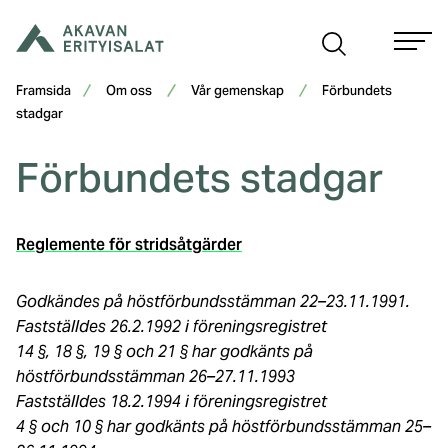
Hoppa
till
innehåll
Framsida
Om oss
Vår gemenskap
Förbundets
stadgar
Förbundets stadgar
Reglemente för stridsåtgärder
Godkändes på höstförbundsstämman 22–23.11.1991.
Fastställdes 26.2.1992 i föreningsregistret
14 §, 18 §, 19 § och 21 § har godkänts på
höstförbundsstämman 26–27.11.1993
Fastställdes 18.2.1994 i föreningsregistret
4 § och 10 § har godkänts på höstförbundsstämman 25–