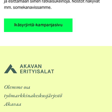
ja esittämään siihen ratkaisukeinoja. Nostot näkyvät
mm. somekanavissamme.
Ikäsyrjintä-kampanjasivu
Olemme osa
työmarkkinakeskusjärjestö
Akavaa