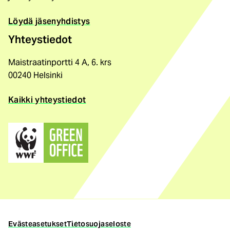
Löydä jäsenyhdistys
Yhteystiedot
Maistraatinportti 4 A, 6. krs
00240 Helsinki
Kaikki yhteystiedot
(ulkoinen
linkki)
Evästeasetukset
Tietosuojaseloste