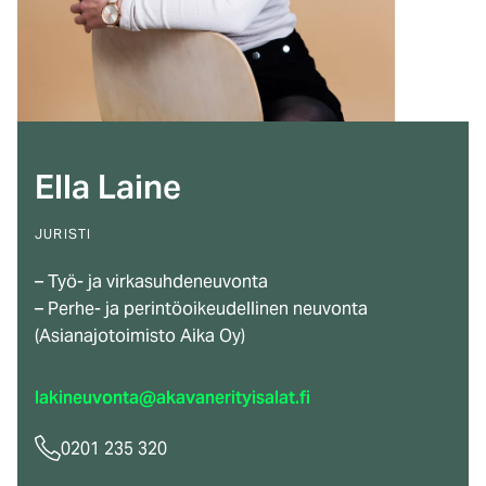
Ella Laine
JURISTI
– Työ- ja virkasuhdeneuvonta
– Perhe- ja perintöoikeudellinen neuvonta
(Asianajotoimisto Aika Oy)
lakineuvonta@akavanerityisalat.fi
0201 235 320