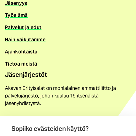
Jäsenyys
Työelämä
Palvelut ja edut
Näin vaikutamme
Ajankohtaista
Tietoa meistä
Jäsenjärjestöt
Akavan Erityisalat on monialainen ammattiliitto ja
palvelujärjestö, johon kuuluu 19 itsenäistä
jäsenyhdistystä.
Löydä jäsenyhdistys
Yhteystiedot
Sopiiko evästeiden käyttö?