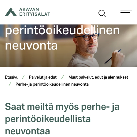
Siirry
Perhe- ja
sisältöön
perintöoikeudellinen
neuvonta
Etusivu
Palvelut ja edut
Muut palvelut, edut ja alennukset
Perhe- ja perintöoikeudellinen neuvonta
Saat meiltä myös perhe- ja
perintöoikeudellista
neuvontaa