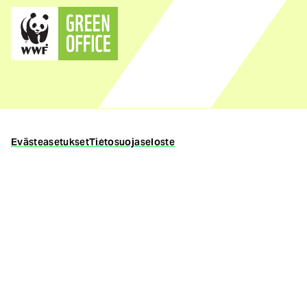
(ulkoinen
linkki)
Evästeasetukset
Tietosuojaseloste