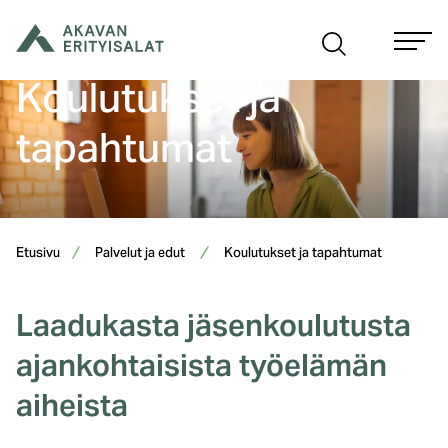
Siirry
sisältöön
Koulutukset ja
tapahtumat
Etusivu
Palvelut ja edut
Koulutukset ja tapahtumat
Laadukasta jäsenkoulutusta
ajankohtaisista työelämän
aiheista