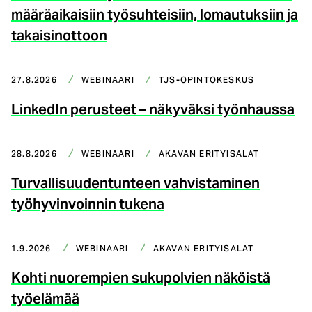
määräaikaisiin työsuhteisiin, lomautuksiin ja
takaisinottoon
27.8.2026
WEBINAARI
TJS-OPINTOKESKUS
LinkedIn perusteet – näkyväksi työnhaussa
28.8.2026
WEBINAARI
AKAVAN ERITYISALAT
Turvallisuudentunteen vahvistaminen
työhyvinvoinnin tukena
1.9.2026
WEBINAARI
AKAVAN ERITYISALAT
Kohti nuorempien sukupolvien näköistä
työelämää