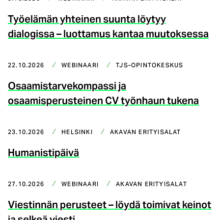
Työelämän yhteinen suunta löytyy
dialogissa – luottamus kantaa muutoksessa
22.10.2026
WEBINAARI
TJS-OPINTOKESKUS
Osaamistarvekompassi ja
osaamisperusteinen CV työnhaun tukena
23.10.2026
HELSINKI
AKAVAN ERITYISALAT
Humanistipäivä
27.10.2026
WEBINAARI
AKAVAN ERITYISALAT
Viestinnän perusteet – löydä toimivat keinot
ja selkeä viesti