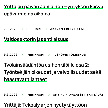
Yrittäjän päivän aamiainen – yrityksen kasvu
epävarmoina aikoina
7.9.2026
HELSINKI
AKAVAN ERITYISALAT
Valtiosektorin jäsentilaisuus
9.9.2026
WEBINAARI
TJS-OPINTOKESKUS
Työlainsäädäntöä esihenkilöille osa 2:
Työntekijän oikeudet ja velvollisuudet sekä
haastavat tilanteet
9.9.2026
WEBINAARI
AKY – AKAVALAISET YRITTÄJÄT
Yrittäjä: Tekoäly arjen hyötykäyttöön