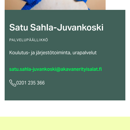
Satu Sahla-Juvankoski
PALVELUPÄÄLLIKKÖ
Koulutus- ja järjestötoiminta, urapalvelut
satu.sahla-juvankoski@akavanerityisalat.fi
0201 235 366