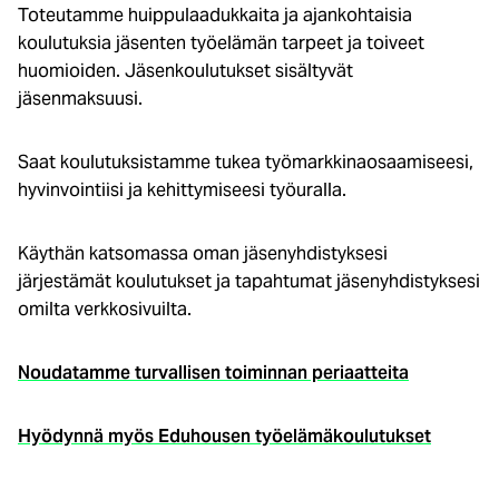
Toteutamme huippulaadukkaita ja ajankohtaisia
koulutuksia jäsenten työelämän tarpeet ja toiveet
huomioiden. Jäsenkoulutukset sisältyvät
jäsenmaksuusi.
Saat koulutuksistamme tukea työmarkkinaosaamiseesi,
hyvinvointiisi ja kehittymiseesi työuralla.
Käythän katsomassa oman jäsenyhdistyksesi
järjestämät koulutukset ja tapahtumat jäsenyhdistyksesi
omilta verkkosivuilta.
Noudatamme turvallisen toiminnan periaatteita
Hyödynnä myös Eduhousen työelämäkoulutukset