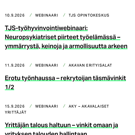
10.9.2026
WEBINAARI
TJS OPINTOKESKUS
TJS-työhyvinvointiwebinaari:
Neuropsykiatriset piirteet työelämässä –
ymmärrystä, keinoja ja armollisuutta arkeen
11.9.2026
WEBINAARI
AKAVAN ERITYISALAT
Erotu työnhaussa – rekrytoijan täsmävinkit
1/2
15.9.2026
WEBINAARI
AKY – AKAVALAISET
YRITTÄJÄT
Yrittäjän talous haltuun – vinkit omaan ja
yrityksen talouden hallintaan