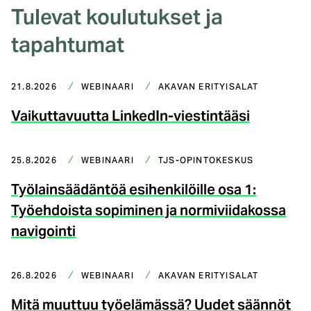
Tulevat koulutukset ja
tapahtumat
21.8.2026
WEBINAARI
AKAVAN ERITYISALAT
Vaikuttavuutta LinkedIn-viestintääsi
25.8.2026
WEBINAARI
TJS-OPINTOKESKUS
Työlainsäädäntöä esihenkilöille osa 1:
Työehdoista sopiminen ja normiviidakossa
navigointi
26.8.2026
WEBINAARI
AKAVAN ERITYISALAT
Mitä muuttuu työelämässä? Uudet säännöt