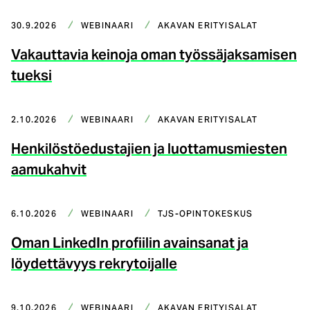
30.9.2026
WEBINAARI
AKAVAN ERITYISALAT
Vakauttavia keinoja oman työssäjaksamisen
tueksi
2.10.2026
WEBINAARI
AKAVAN ERITYISALAT
Henkilöstöedustajien ja luottamusmiesten
aamukahvit
6.10.2026
WEBINAARI
TJS-OPINTOKESKUS
Oman LinkedIn profiilin avainsanat ja
löydettävyys rekrytoijalle
9.10.2026
WEBINAARI
AKAVAN ERITYISALAT