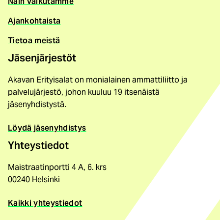
Näin vaikutamme
Ajankohtaista
Tietoa meistä
Jäsenjärjestöt
Akavan Erityisalat on monialainen ammattiliitto ja
palvelujärjestö, johon kuuluu 19 itsenäistä
jäsenyhdistystä.
Löydä jäsenyhdistys
Yhteystiedot
Maistraatinportti 4 A, 6. krs
00240 Helsinki
Kaikki yhteystiedot