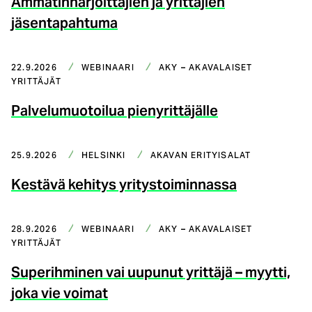
Ammatinharjoittajien ja yrittäjien
jäsentapahtuma
22.9.2026
WEBINAARI
AKY – AKAVALAISET
YRITTÄJÄT
Palvelumuotoilua pienyrittäjälle
25.9.2026
HELSINKI
AKAVAN ERITYISALAT
Kestävä kehitys yritystoiminnassa
28.9.2026
WEBINAARI
AKY – AKAVALAISET
YRITTÄJÄT
Superihminen vai uupunut yrittäjä – myytti,
joka vie voimat