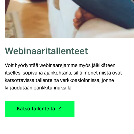
Webinaaritallenteet
Voit hyödyntää webinaarejamme myös jälkikäteen
itsellesi sopivana ajankohtana, sillä monet niistä ovat
katsottavissa tallenteina verkkoasioinnissa, jonne
kirjaudutaan pankkitunnuksilla.
(
Katso tallenteita
u
l
k