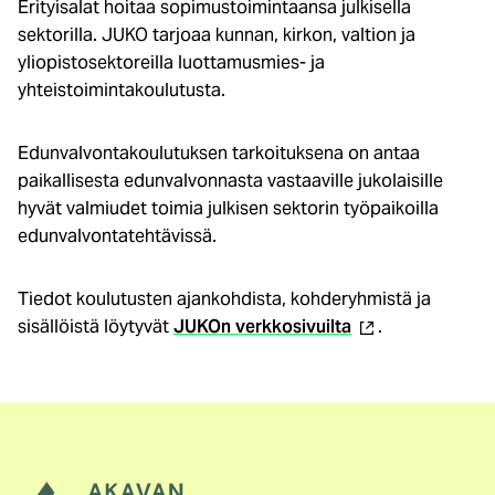
Erityisalat hoitaa sopimustoimintaansa julkisella
sektorilla. JUKO tarjoaa kunnan, kirkon, valtion ja
yliopistosektoreilla luottamusmies- ja
yhteistoimintakoulutusta.
Edunvalvontakoulutuksen tarkoituksena on antaa
paikallisesta edunvalvonnasta vastaaville jukolaisille
hyvät valmiudet toimia julkisen sektorin työpaikoilla
edunvalvontatehtävissä.
Tiedot koulutusten ajankohdista, kohderyhmistä ja
(ulkoinen
sisällöistä löytyvät
JUKOn verkkosivuilta
.
linkki)