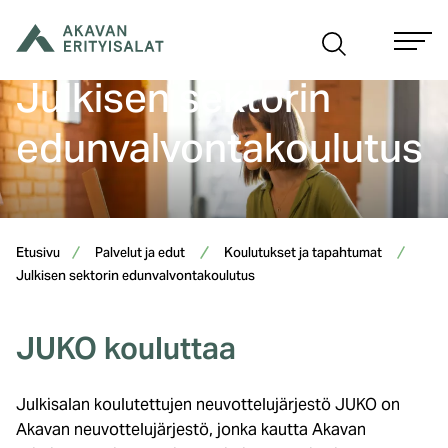
Siirry
sisältöön
Julkisen sektorin
edunvalvontakoulutus
Etusivu
Palvelut ja edut
Koulutukset ja tapahtumat
Julkisen sektorin edunvalvontakoulutus
JUKO kouluttaa
Julkisalan koulutettujen neuvottelujärjestö JUKO on
Akavan neuvottelujärjestö, jonka kautta Akavan