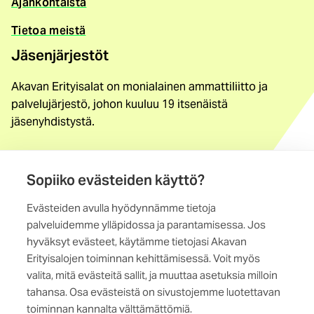
Ajankohtaista
Tietoa meistä
Jäsenjärjestöt
Akavan Erityisalat on monialainen ammattiliitto ja
palvelujärjestö, johon kuuluu 19 itsenäistä
jäsenyhdistystä.
Löydä jäsenyhdistys
Sopiiko evästeiden käyttö?
Yhteystiedot
Evästeiden avulla hyödynnämme tietoja
Maistraatinportti 4 A, 6. krs
palveluidemme ylläpidossa ja parantamisessa. Jos
00240 Helsinki
hyväksyt evästeet, käytämme tietojasi Akavan
Erityisalojen toiminnan kehittämisessä. Voit myös
Kaikki yhteystiedot
valita, mitä evästeitä sallit, ja muuttaa asetuksia milloin
tahansa. Osa evästeistä on sivustojemme luotettavan
toiminnan kannalta välttämättömiä.