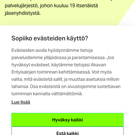
palvelujärjestö, johon kuuluu 19 itsenäistä
jäsenyhdistystä.
Löydä jäsenyhdistys
Yhteystiedot
Sopiiko evästeiden käyttö?
Evästeiden avulla hyödynnämme tietoja
Maistraatinportti 4 A, 6. krs
palveluidemme ylläpidossa ja parantamisessa. Jos
00240 Helsinki
hyväksyt evästeet, käytämme tietojasi Akavan
Erityisalojen toiminnan kehittämisessä. Voit myös
Kaikki yhteystiedot
valita, mitä evästeitä sallit, ja muuttaa asetuksia milloin
tahansa. Osa evästeistä on sivustojemme luotettavan
toiminnan kannalta välttämättömiä.
Lue lisää
(ulkoinen
Hyväksy kaikki
linkki)
Estä kaikki