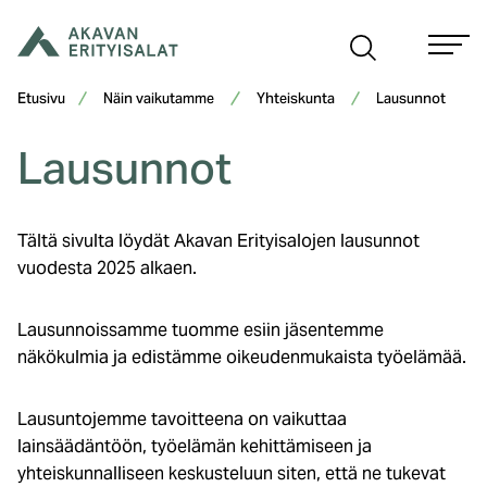
Siirry
sisältöön
Etusivu
Näin vaikutamme
Yhteiskunta
Lausunnot
Lausunnot
Tältä sivulta löydät Akavan Erityisalojen lausunnot
vuodesta 2025 alkaen.
Lausunnoissamme tuomme esiin jäsentemme
näkökulmia ja edistämme oikeudenmukaista työelämää.
Lausuntojemme tavoitteena on vaikuttaa
lainsäädäntöön, työelämän kehittämiseen ja
yhteiskunnalliseen keskusteluun siten, että ne tukevat