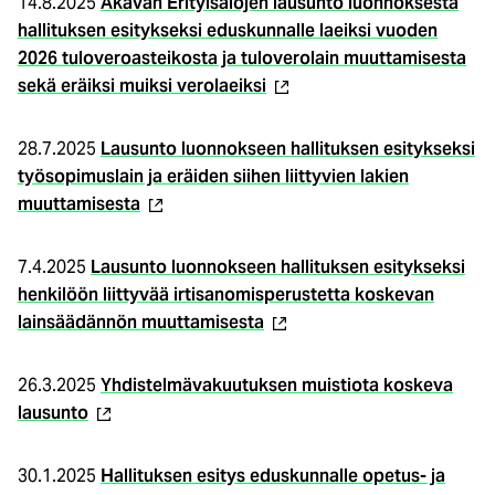
14.8.2025
A
kavan Erityisalojen lausunto luonnoksesta
hallituksen esitykseksi eduskunnalle laeiksi vuoden
2026 tuloveroasteikosta ja tuloverolain muuttamisesta
(ulkoinen
sekä eräiksi muiksi verolaeiksi
linkki)
28.7.2025
Lausunto luonnokseen hallituksen esitykseksi
työsopimuslain ja eräiden siihen liittyvien lakien
(ulkoinen
muuttamisesta
linkki)
7.4.2025
Lausunto luonnokseen hallituksen esitykseksi
henkilöön liittyvää irtisanomisperustetta koskevan
(ulkoinen
lainsäädännön muuttamisesta
linkki)
26.3.2025
Yhdistelmävakuutuksen muistiota koskeva
(ulkoinen
lausunto
linkki)
30.1.2025
Hallituksen esitys eduskunnalle opetus- ja