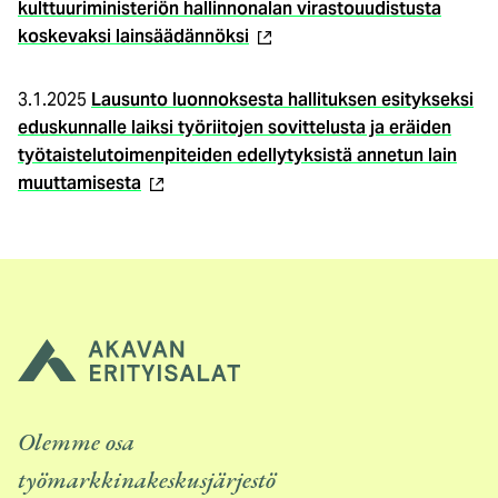
kulttuuriministeriön hallinnonalan virastouudistusta
(ulkoinen
koskevaksi lainsäädännöksi
linkki)
3.1.2025
Lausunto luonnoksesta hallituksen esitykseksi
eduskunnalle laiksi työriitojen sovittelusta ja eräiden
työtaistelutoimenpiteiden edellytyksistä annetun lain
(ulkoinen
muuttamisesta
linkki)
Olemme osa
työmarkkinakeskusjärjestö