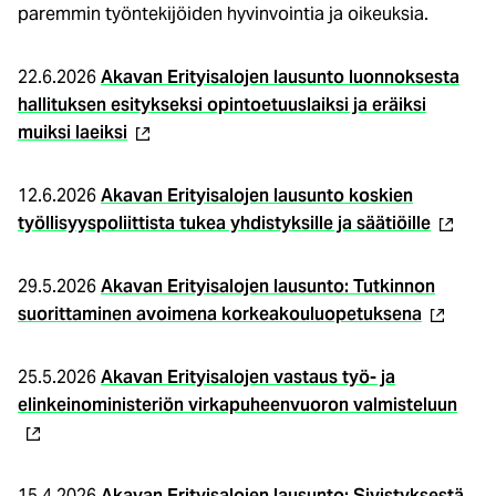
paremmin työntekijöiden hyvinvointia ja oikeuksia.
22.6.2026
Akavan Erityisalojen lausunto luonnoksesta
hallituksen esitykseksi opintoetuuslaiksi ja eräiksi
(ulkoinen
muiksi laeiksi
linkki)
12.6.2026
Akavan Erityisalojen lausunto koskien
(ulkoin
työllisyyspoliittista tukea yhdistyksille ja säätiöille
linkki)
29.5.2026
Akavan Erityisalojen lausunto: Tutkinnon
(ulkoinen
suorittaminen avoimena korkeakouluopetuksena
linkki)
25.5.2026
Akavan Erityisalojen vastaus työ- ja
(ulk
elinkeinoministeriön virkapuheenvuoron valmisteluun
linkk
15.4.2026
Akavan Erityisalojen lausunto: Sivistyksestä