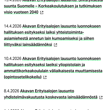
suunta Suomelle – Korkeakoulutuksen ja tutkimuksen
(ulkoinen
visio vuoteen 2040
linkki)
14.4.2026
Akavan Erityisalojen lausunto luonnokseen
hallituksen esitykseksi laiksi yhteistoiminta-
asiamiehestä annetun lain kumoamiseksi ja siihen
(ulkoinen
liittyväksi lainsäädännöksi
linkki)
10.4.2026
Akavan Erityisalojen lausunto luonnokseen
hallituksen esitykseksi laeiksi yliopistolain ja
ammattikorkeakoululain väliaikaisesta muuttamisesta
(ulkoinen
(opintosetelikokeilu)
linkki)
8.4.2026
Akavan Erityisalojen lausunto
(ulkoi
yhdistelmävakuutusta koskevasta lainsäädännöstä
linkki)