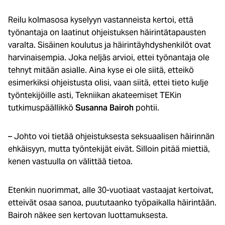
Reilu kolmasosa kyselyyn vastanneista kertoi, että
työnantaja on laatinut ohjeistuksen häirintätapausten
varalta. Sisäinen koulutus ja häirintäyhdyshenkilöt ovat
harvinaisempia. Joka neljäs arvioi, ettei työnantaja ole
tehnyt mitään asialle. Aina kyse ei ole siitä, etteikö
esimerkiksi ohjeistusta olisi, vaan siitä, ettei tieto kulje
työntekijöille asti, Tekniikan akateemiset TEKin
tutkimuspäällikkö
Susanna Bairoh
pohtii.
– Johto voi tietää ohjeistuksesta seksuaalisen häirinnän
ehkäisyyn, mutta työntekijät eivät. Silloin pitää miettiä,
kenen vastuulla on välittää tietoa.
Etenkin nuorimmat, alle 30-vuotiaat vastaajat kertoivat,
etteivät osaa sanoa, puututaanko työpaikalla häirintään.
Bairoh näkee sen kertovan luottamuksesta.