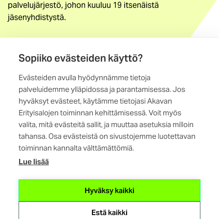
palvelujärjestö, johon kuuluu 19 itsenäistä
jäsenyhdistystä.
Löydä jäsenyhdistys
Sopiiko evästeiden käyttö?
Yhteystiedot
Evästeiden avulla hyödynnämme tietoja
Maistraatinportti 4 A, 6. krs
palveluidemme ylläpidossa ja parantamisessa. Jos
00240 Helsinki
hyväksyt evästeet, käytämme tietojasi Akavan
Erityisalojen toiminnan kehittämisessä. Voit myös
Kaikki yhteystiedot
valita, mitä evästeitä sallit, ja muuttaa asetuksia milloin
tahansa. Osa evästeistä on sivustojemme luotettavan
toiminnan kannalta välttämättömiä.
Lue lisää
(ulkoinen
Hyväksy kaikki
linkki)
Estä kaikki