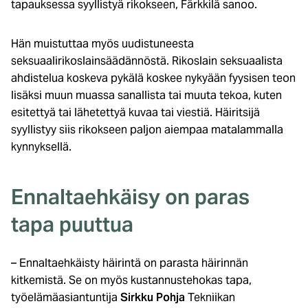
tapauksessa syyllistyä rikokseen, Färkkilä sanoo.
Hän muistuttaa myös uudistuneesta
seksuaalirikoslainsäädännöstä. Rikoslain seksuaalista
ahdistelua koskeva pykälä koskee nykyään fyysisen teon
lisäksi muun muassa sanallista tai muuta tekoa, kuten
esitettyä tai lähetettyä kuvaa tai viestiä. Häiritsijä
syyllistyy siis rikokseen paljon aiempaa matalammalla
kynnyksellä.
Ennaltaehkäisy on paras
tapa puuttua
– Ennaltaehkäisty häirintä on parasta häirinnän
kitkemistä. Se on myös kustannustehokas tapa,
työelämäasiantuntija
Sirkku Pohja
Tekniikan