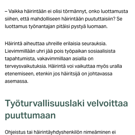
– Vaikka häirintään ei olisi törmännyt, onko luottamusta
siihen, että mahdolliseen häirintään puututtaisiin? Se
luottamus työnantajan pitäisi pystyä luomaan.
Häirintä aiheuttaa uhreille erilaisia seurauksia.
Lievimmillään uhri jää pois työpaikan sosiaalisista
tapahtumista, vakavimmillaan asialla on
terveysvaikutuksia. Häirintä voi vaikuttaa myös uralla
etenemiseen, etenkin jos häiritsijä on johtavassa
asemassa.
Työturvallisuuslaki velvoittaa
puuttumaan
Ohjeistus tai häirintäyhdyshenkilön nimeäminen ei