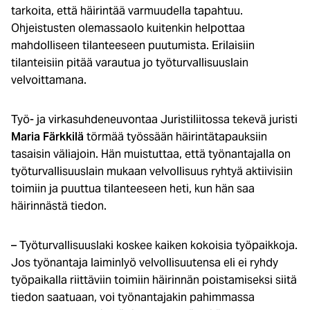
tarkoita, että häirintää varmuudella tapahtuu.
Ohjeistusten olemassaolo kuitenkin helpottaa
mahdolliseen tilanteeseen puutumista. Erilaisiin
tilanteisiin pitää varautua jo työturvallisuuslain
velvoittamana.
Työ- ja virkasuhdeneuvontaa Juristiliitossa tekevä juristi
Maria Färkkilä
törmää työssään häirintätapauksiin
tasaisin väliajoin. Hän muistuttaa, että työnantajalla on
työturvallisuuslain mukaan velvollisuus ryhtyä aktiivisiin
toimiin ja puuttua tilanteeseen heti, kun hän saa
häirinnästä tiedon.
– Työturvallisuuslaki koskee kaiken kokoisia työpaikkoja.
Jos työnantaja laiminlyö velvollisuutensa eli ei ryhdy
työpaikalla riittäviin toimiin häirinnän poistamiseksi siitä
tiedon saatuaan, voi työnantajakin pahimmassa