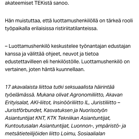
akateemiset TEKistä sanoo.
Hän muistuttaa, että luottamushenkilöllä on tärkeä rooli
työpaikalla erilaisissa ristiriitatilanteissa.
– Luottamushenkilö keskustelee työnantajan edustajan
kanssa ja välittää ohjeet, neuvot ja tietoa
edustettavilleen eli henkilöstölle. Luottamushenkilö on
vertainen, joten häntä kuunnellaan.
17 akavalaista liittoa tutki seksuaalista häirintää
työelämässä. Mukana olivat Agronomiliitto, Akavan
Erityisalat, AKI-liitot, Insinööriliitto IL, Juristiliitto –
Juristförbundet, Kasvatuksen ja Nuorisotyön
Asiantuntijat KNT, KTK Tekniikan Asiantuntijat,
Kuntoutusalan Asiantuntijat, Luonnon-, ympäristö- ja
metsätieteilijöiden liitto Loimu, Sosiaalialan