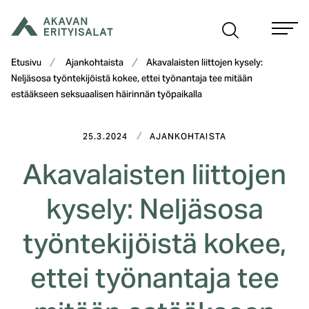
Siirry
sisältöön
Etusivu
Ajankohtaista
Akavalaisten liittojen kysely:
Neljäsosa työntekijöistä kokee, ettei työnantaja tee mitään
estääkseen seksuaalisen häirinnän työpaikalla
25.3.2024
AJANKOHTAISTA
Akavalaisten liittojen
kysely: Neljäsosa
työntekijöistä kokee,
ettei työnantaja tee