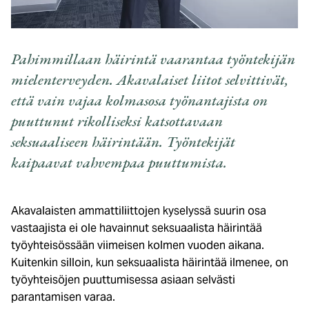
Pahimmillaan häirintä vaarantaa työntekijän
mielenterveyden. Akavalaiset liitot selvittivät,
että vain vajaa kolmasosa työnantajista on
puuttunut rikolliseksi katsottavaan
seksuaaliseen häirintään. Työntekijät
kaipaavat vahvempaa puuttumista.
Akavalaisten ammattiliittojen kyselyssä suurin osa
vastaajista ei ole havainnut seksuaalista häirintää
työyhteisössään viimeisen kolmen vuoden aikana.
Kuitenkin silloin, kun seksuaalista häirintää ilmenee, on
työyhteisöjen puuttumisessa asiaan selvästi
parantamisen varaa.