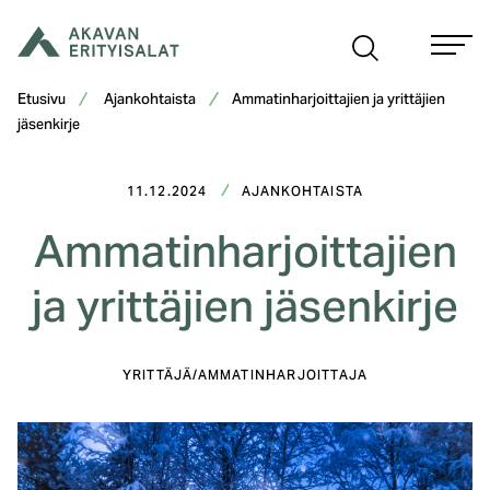
Siirry
sisältöön
Etusivu
Ajankohtaista
Ammatinharjoittajien ja yrittäjien
jäsenkirje
11.12.2024
AJANKOHTAISTA
Ammatinharjoittajien
ja yrittäjien jäsenkirje
YRITTÄJÄ/AMMATINHARJOITTAJA