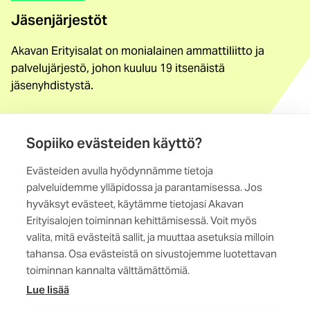
Jäsenjärjestöt
Akavan Erityisalat on monialainen ammattiliitto ja
palvelujärjestö, johon kuuluu 19 itsenäistä
jäsenyhdistystä.
Löydä jäsenyhdistys
Sopiiko evästeiden käyttö?
Yhteystiedot
Evästeiden avulla hyödynnämme tietoja
Maistraatinportti 4 A, 6. krs
palveluidemme ylläpidossa ja parantamisessa. Jos
00240 Helsinki
hyväksyt evästeet, käytämme tietojasi Akavan
Erityisalojen toiminnan kehittämisessä. Voit myös
Kaikki yhteystiedot
valita, mitä evästeitä sallit, ja muuttaa asetuksia milloin
tahansa. Osa evästeistä on sivustojemme luotettavan
toiminnan kannalta välttämättömiä.
Lue lisää