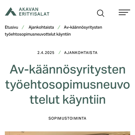
Siirry
sisältöön
Etusivu
Ajankohtaista
Av-käännösyritysten
työehtosopimusneuvottelut käyntiin
2.4.2025
AJANKOHTAISTA
Av-käännösyritysten
työehtosopimusneuvo
ttelut käyntiin
SOPIMUSTOIMINTA