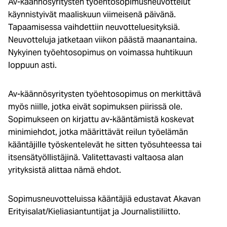
Av-käännösyritysten työehtosopimusneuvottelut
käynnistyivät maaliskuun viimeisenä päivänä.
Tapaamisessa vaihdettiin neuvotteluesityksiä.
Neuvotteluja jatketaan viikon päästä maanantaina.
Nykyinen työehtosopimus on voimassa huhtikuun
loppuun asti.
Av-käännösyritysten työehtosopimus on merkittävä
myös niille, jotka eivät sopimuksen piirissä ole.
Sopimukseen on kirjattu av-kääntämistä koskevat
minimiehdot, jotka määrittävät reilun työelämän
kääntäjille työskentelevät he sitten työsuhteessa tai
itsensätyöllistäjinä. Valitettavasti valtaosa alan
yrityksistä alittaa nämä ehdot.
Sopimusneuvotteluissa kääntäjiä edustavat Akavan
Erityisalat/Kieliasiantuntijat ja Journalistiliitto.