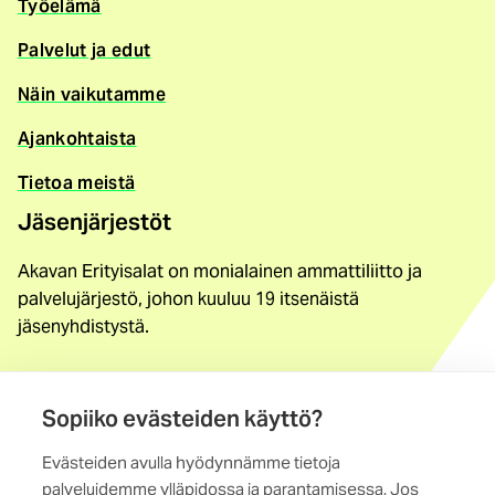
Työelämä
Palvelut ja edut
Näin vaikutamme
Ajankohtaista
Tietoa meistä
Jäsenjärjestöt
Akavan Erityisalat on monialainen ammattiliitto ja
palvelujärjestö, johon kuuluu 19 itsenäistä
jäsenyhdistystä.
Löydä jäsenyhdistys
Sopiiko evästeiden käyttö?
Yhteystiedot
Evästeiden avulla hyödynnämme tietoja
Maistraatinportti 4 A, 6. krs
palveluidemme ylläpidossa ja parantamisessa. Jos