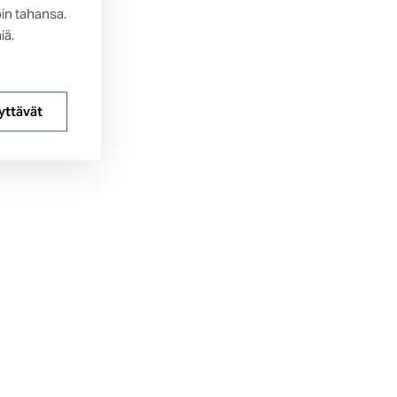
oin tahansa.
iä.
yttävät