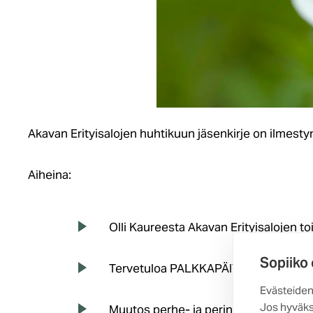
Akavan Erityisalojen huhtikuun jäsenkirje on ilmesty
Aiheina:
Olli Kaureesta Akavan Erityisalojen t
Sopiiko
Tervetuloa PALKKAPÄIVÄ-jäsentapah
Evästeiden
Jos hyväks
Muutos perhe- ja perintöoikeudellis