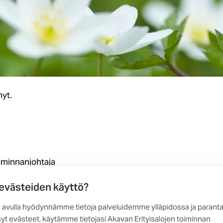
nyt.
oiminnanjohtaja
 evästeiden käyttö?
tumaan 6.5.
 avulla hyödynnämme tietoja palveluidemme ylläpidossa ja parant
yt evästeet, käytämme tietojasi Akavan Erityisalojen toiminnan
issa palveluissamme