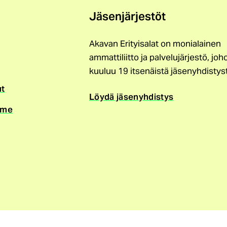
Jäsenjärjestöt
Akavan Erityisalat on monialainen
ammattiliitto ja palvelujärjestö, joh
kuuluu 19 itsenäistä jäsenyhdistys
ut
Löydä jäsenyhdistys
mme