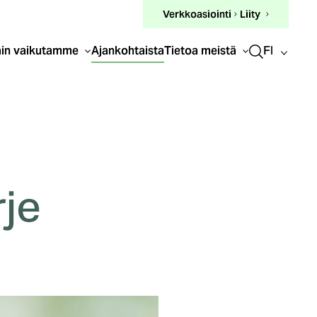
(ulkoinen
Verkkoasiointi
Liity
linkki)
FI
in vaikutamme
Ajankohtaista
Tietoa meistä
rje