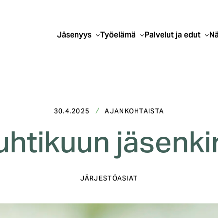
Jäsenyys
Työelämä
Palvelut ja edut
Nä
30.4.2025
AJANKOHTAISTA
htikuun jäsenki
JÄRJESTÖASIAT