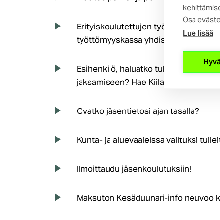
kehittämise
Osa eväste
Erityiskoulutettujen työttömyyskassa 
Lue lisää
työttömyyskassa yhdistyvät
Hyvä
Esihenkilö, haluatko tukea työelämän 
jaksamiseen? Hae Kiila-kuntoutuksee
Ovatko jäsentietosi ajan tasalla?
Kunta- ja aluevaaleissa valituksi tullei
Ilmoittaudu jäsenkoulutuksiin!
Maksuton Kesäduunari-info neuvoo ke