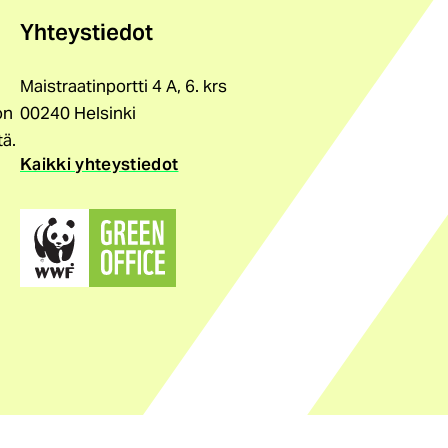
Yhteystiedot
Maistraatinportti 4 A, 6. krs
on
00240 Helsinki
tä.
Kaikki yhteystiedot
(ulkoinen
linkki)