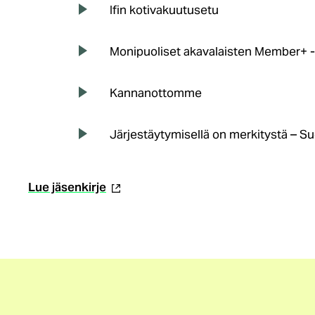
Ifin kotivakuutusetu
Monipuoliset akavalaisten Member+ 
Kannanottomme
Järjestäytymisellä on merkitystä – Su
(ulkoinen
Lue jäsenkirje
linkki)