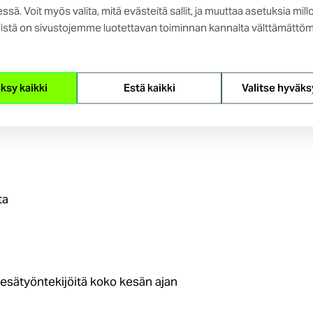
ssä. Voit myös valita, mitä evästeitä sallit, ja muuttaa asetuksia mill
istä on sivustojemme luotettavan toiminnan kannalta välttämättöm
Erko ja Opetus ja tiede -
ksy kaikki
Estä kaikki
Valitse hyväks
haasteisiin ja työssä
n!
ta
sätyöntekijöitä koko kesän ajan