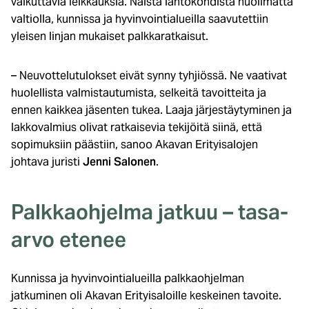
vaikuttavia leikkauksia. Näistä lähtökohdista huolimatta
valtiolla, kunnissa ja hyvinvointialueilla saavutettiin
yleisen linjan mukaiset palkkaratkaisut.
– Neuvottelutulokset eivät synny tyhjiössä. Ne vaativat
huolellista valmistautumista, selkeitä tavoitteita ja
ennen kaikkea jäsenten tukea. Laaja järjestäytyminen ja
lakkovalmius olivat ratkaisevia tekijöitä siinä, että
sopimuksiin päästiin, sanoo Akavan Erityisalojen
johtava juristi
Jenni Salonen
.
Palkkaohjelma jatkuu – tasa-
arvo etenee
Kunnissa ja hyvinvointialueilla palkkaohjelman
jatkuminen oli Akavan Erityisaloille keskeinen tavoite.