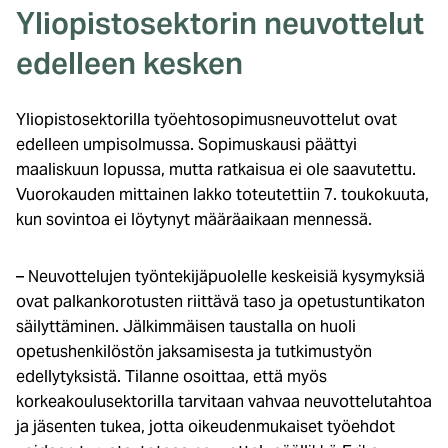
Yliopistosektorin neuvottelut
edelleen kesken
Yliopistosektorilla työehtosopimusneuvottelut ovat
edelleen umpisolmussa. Sopimuskausi päättyi
maaliskuun lopussa, mutta ratkaisua ei ole saavutettu.
Vuorokauden mittainen lakko toteutettiin 7. toukokuuta,
kun sovintoa ei löytynyt määräaikaan mennessä.
– Neuvottelujen työntekijäpuolelle keskeisiä kysymyksiä
ovat palkankorotusten riittävä taso ja opetustuntikaton
säilyttäminen. Jälkimmäisen taustalla on huoli
opetushenkilöstön jaksamisesta ja tutkimustyön
edellytyksistä. Tilanne osoittaa, että myös
korkeakoulusektorilla tarvitaan vahvaa neuvottelutahtoa
ja jäsenten tukea, jotta oikeudenmukaiset työehdot