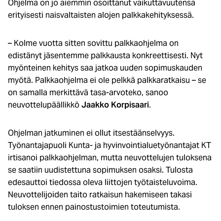
Ohjelma on jo aiemmin osoittanut vaikuttavuutensa
erityisesti naisvaltaisten alojen palkkakehityksessä.
– Kolme vuotta sitten sovittu palkkaohjelma on
edistänyt jäsentemme palkkausta konkreettisesti. Nyt
myönteinen kehitys saa jatkoa uuden sopimuskauden
myötä. Palkkaohjelma ei ole pelkkä palkkaratkaisu – se
on samalla merkittävä tasa-arvoteko, sanoo
neuvottelupäällikkö
Jaakko Korpisaari
.
Ohjelman jatkuminen ei ollut itsestäänselvyys.
Työnantajapuoli Kunta- ja hyvinvointialuetyönantajat KT
irtisanoi palkkaohjelman, mutta neuvottelujen tuloksena
se saatiin uudistettuna sopimuksen osaksi. Tulosta
edesauttoi tiedossa oleva liittojen työtaisteluvoima.
Neuvottelijoiden taito ratkaisun hakemiseen takasi
tuloksen ennen painostustoimien toteutumista.