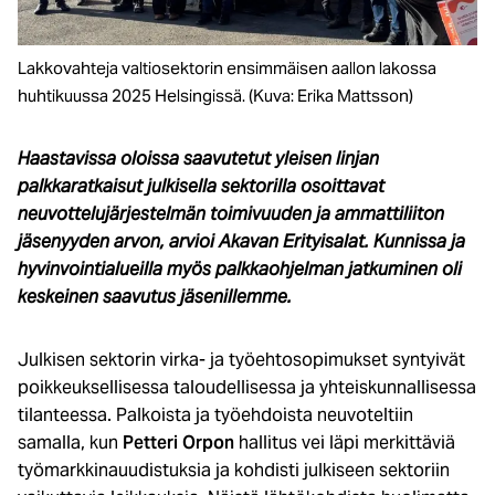
Lakkovahteja valtiosektorin ensimmäisen aallon lakossa
huhtikuussa 2025 Helsingissä. (Kuva: Erika Mattsson)
Haastavissa oloissa saavutetut yleisen linjan
palkkaratkaisut julkisella sektorilla osoittavat
neuvottelujärjestelmän toimivuuden ja ammattiliiton
jäsenyyden arvon, arvioi Akavan Erityisalat. Kunnissa ja
hyvinvointialueilla myös palkkaohjelman jatkuminen oli
keskeinen saavutus jäsenillemme.
Julkisen sektorin virka- ja työehtosopimukset syntyivät
poikkeuksellisessa taloudellisessa ja yhteiskunnallisessa
tilanteessa. Palkoista ja työehdoista neuvoteltiin
samalla, kun
Petteri Orpon
hallitus vei läpi merkittäviä
työmarkkinauudistuksia ja kohdisti julkiseen sektoriin