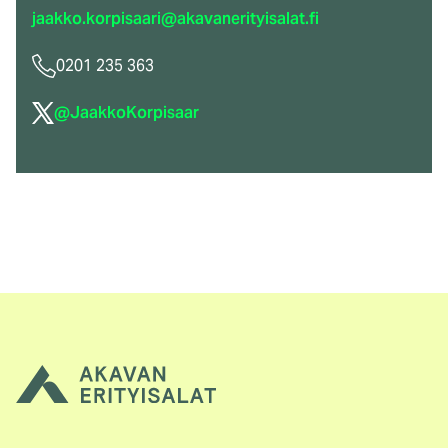
jaakko.korpisaari@akavanerityisalat.fi
0201 235 363
(ulkoinen
@JaakkoKorpisaar
linkki)