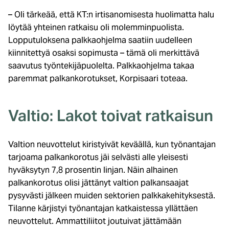
– Oli tärkeää, että KT:n irtisanomisesta huolimatta halu
löytää yhteinen ratkaisu oli molemminpuolista.
Lopputuloksena palkkaohjelma saatiin uudelleen
kiinnitettyä osaksi sopimusta – tämä oli merkittävä
saavutus työntekijäpuolelta. Palkkaohjelma takaa
paremmat palkankorotukset, Korpisaari toteaa.
Valtio: Lakot toivat ratkaisun
Valtion neuvottelut kiristyivät keväällä, kun työnantajan
tarjoama palkankorotus jäi selvästi alle yleisesti
hyväksytyn 7,8 prosentin linjan. Näin alhainen
palkankorotus olisi jättänyt valtion palkansaajat
pysyvästi jälkeen muiden sektorien palkkakehityksestä.
Tilanne kärjistyi työnantajan katkaistessa yllättäen
neuvottelut. Ammattiliitot joutuivat jättämään