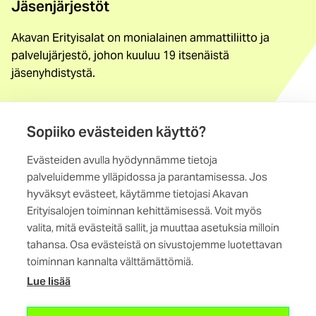
Jäsenjärjestöt
Akavan Erityisalat on monialainen ammattiliitto ja
palvelujärjestö, johon kuuluu 19 itsenäistä
jäsenyhdistystä.
Löydä jäsenyhdistys
Yhteystiedot
Sopiiko evästeiden käyttö?
Evästeiden avulla hyödynnämme tietoja
Maistraatinportti 4 A, 6. krs
palveluidemme ylläpidossa ja parantamisessa. Jos
00240 Helsinki
hyväksyt evästeet, käytämme tietojasi Akavan
Erityisalojen toiminnan kehittämisessä. Voit myös
Kaikki yhteystiedot
valita, mitä evästeitä sallit, ja muuttaa asetuksia milloin
tahansa. Osa evästeistä on sivustojemme luotettavan
toiminnan kannalta välttämättömiä.
Lue lisää
(ulkoinen