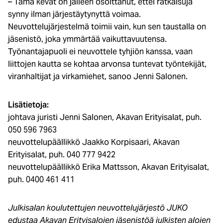
– Tämä kevät on jälleen osoittanut, ettei ratkaisuja
synny ilman järjestäytynyttä voimaa.
Neuvottelujärjestelmä toimii vain, kun sen taustalla on
jäsenistö, joka ymmärtää vaikuttavuutensa.
Työnantajapuoli ei neuvottele tyhjiön kanssa, vaan
liittojen kautta se kohtaa arvonsa tuntevat työntekijät,
viranhaltijat ja virkamiehet, sanoo Jenni Salonen.
Lisätietoja:
johtava juristi Jenni Salonen, Akavan Erityisalat, puh.
050 596 7963
neuvottelupäällikkö Jaakko Korpisaari, Akavan
Erityisalat, puh. 040 777 9422
neuvottelupäällikkö Erika Mattsson, Akavan Erityisalat,
puh. 0400 461 411
Julkisalan koulutettujen neuvottelujärjestö JUKO
edustaa Akavan Erityisalojen jäsenistöä julkisten alojen