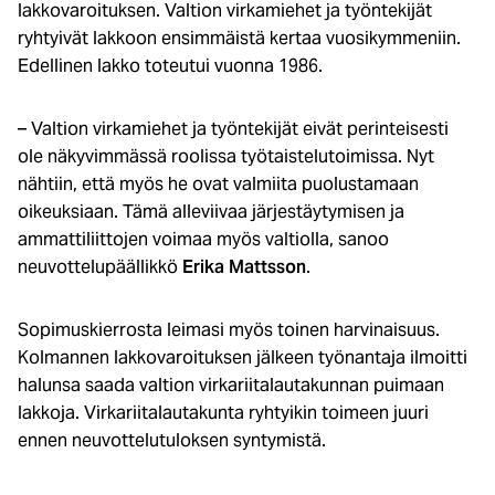
lakkovaroituksen. Valtion virkamiehet ja työntekijät
ryhtyivät lakkoon ensimmäistä kertaa vuosikymmeniin.
Edellinen lakko toteutui vuonna 1986.
– Valtion virkamiehet ja työntekijät eivät perinteisesti
ole näkyvimmässä roolissa työtaistelutoimissa. Nyt
nähtiin, että myös he ovat valmiita puolustamaan
oikeuksiaan. Tämä alleviivaa järjestäytymisen ja
ammattiliittojen voimaa myös valtiolla, sanoo
neuvottelupäällikkö
Erika Mattsson
.
Sopimuskierrosta leimasi myös toinen harvinaisuus.
Kolmannen lakkovaroituksen jälkeen työnantaja ilmoitti
halunsa saada valtion virkariitalautakunnan puimaan
lakkoja. Virkariitalautakunta ryhtyikin toimeen juuri
ennen neuvottelutuloksen syntymistä.