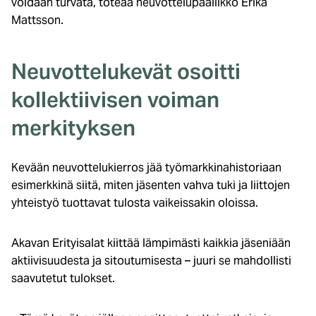
voidaan turvata, toteaa neuvottelupäällikkö Erika
Mattsson.
Neuvottelukevät osoitti
kollektiivisen voiman
merkityksen
Kevään neuvottelukierros jää työmarkkinahistoriaan
esimerkkinä siitä, miten jäsenten vahva tuki ja liittojen
yhteistyö tuottavat tulosta vaikeissakin oloissa.
Akavan Erityisalat kiittää lämpimästi kaikkia jäseniään
aktiivisuudesta ja sitoutumisesta – juuri se mahdollisti
saavutetut tulokset.