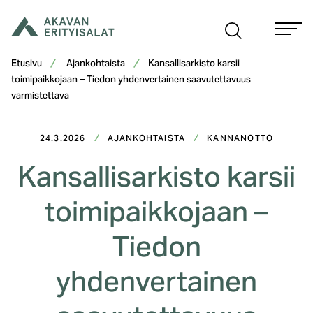
Siirry
sisältöön
Etusivu
Ajankohtaista
Kansallisarkisto karsii
toimipaikkojaan – Tiedon yhdenvertainen saavutettavuus
varmistettava
24.3.2026
AJANKOHTAISTA
KANNANOTTO
Kansallisarkisto karsii
toimipaikkojaan –
Tiedon
yhdenvertainen