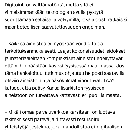
Digitointi on välttämätöntä, mutta sitä ei
viimeisimmänkään teknologian avulla pystytä
suorittamaan sellaisella volyymilla, joka aidosti ratkaisisi
maantieteellisen saavutettavuuden ongelman.
– Kaikkea aineistoa ei myöskään voi digitoida
tarkoituksenmukaisesti. Laajat kokonaisuudet, sidokset
ja materiaaleiltaan kompleksiset aineistot edellyttävät,
että niihin päästään käsiksi fyysisessä maailmassa. Jos
tämä hankaloituu, tutkimus ohjautuu helposti saatavilla
oleviin aineistoihin ja näkökulmat vinoutuvat. TAAY
katsoo, että pääsy Kansallisarkiston fyysiseen
aineistoon on turvattava kattavasti eri puolilla maata.
– Mikäli omaa palveluverkkoa karsitaan, on luotava
lakiteknisesti pätevä ja riittävästi resursoitu
yhteistyöjärjestelmä, joka mahdollistaa ei-digitaalisen