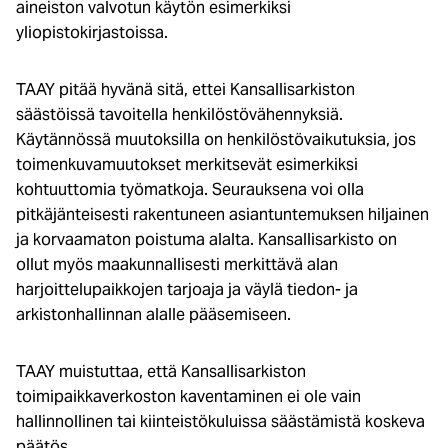
aineiston valvotun käytön esimerkiksi
yliopistokirjastoissa.
TAAY pitää hyvänä sitä, ettei Kansallisarkiston
säästöissä tavoitella henkilöstövähennyksiä.
Käytännössä muutoksilla on henkilöstövaikutuksia, jos
toimenkuvamuutokset merkitsevät esimerkiksi
kohtuuttomia työmatkoja. Seurauksena voi olla
pitkäjänteisesti rakentuneen asiantuntemuksen hiljainen
ja korvaamaton poistuma alalta. Kansallisarkisto on
ollut myös maakunnallisesti merkittävä alan
harjoittelupaikkojen tarjoaja ja väylä tiedon- ja
arkistonhallinnan alalle pääsemiseen.
TAAY muistuttaa, että Kansallisarkiston
toimipaikkaverkoston kaventaminen ei ole vain
hallinnollinen tai kiinteistökuluissa säästämistä koskeva
päätös.