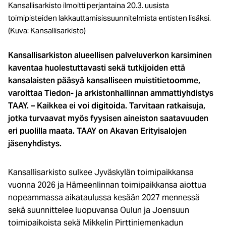
Kansallisarkisto ilmoitti perjantaina 20.3. uusista
toimipisteiden lakkauttamisissuunnitelmista entisten lisäksi.
(Kuva: Kansallisarkisto)
Kansallisarkiston alueellisen palveluverkon karsiminen
kaventaa huolestuttavasti sekä tutkijoiden että
kansalaisten pääsyä kansalliseen muistitietoomme,
varoittaa Tiedon- ja arkistonhallinnan ammattiyhdistys
TAAY. – Kaikkea ei voi digitoida. Tarvitaan ratkaisuja,
jotka turvaavat myös fyysisen aineiston saatavuuden
eri puolilla maata. TAAY on Akavan Erityisalojen
jäsenyhdistys.
Kansallisarkisto sulkee Jyväskylän toimipaikkansa
vuonna 2026 ja Hämeenlinnan toimipaikkansa aiottua
nopeammassa aikataulussa kesään 2027 mennessä
sekä suunnittelee luopuvansa Oulun ja Joensuun
toimipaikoista sekä Mikkelin Pirttiniemenkadun