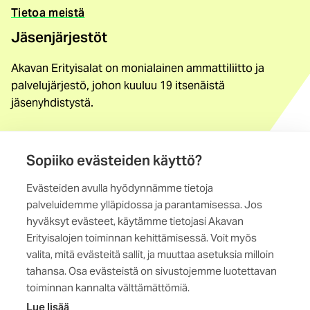
Tietoa meistä
Jäsenjärjestöt
Akavan Erityisalat on monialainen ammattiliitto ja
palvelujärjestö, johon kuuluu 19 itsenäistä
jäsenyhdistystä.
Löydä jäsenyhdistys
Sopiiko evästeiden käyttö?
Yhteystiedot
Evästeiden avulla hyödynnämme tietoja
Maistraatinportti 4 A, 6. krs
palveluidemme ylläpidossa ja parantamisessa. Jos
00240 Helsinki
hyväksyt evästeet, käytämme tietojasi Akavan
Erityisalojen toiminnan kehittämisessä. Voit myös
Kaikki yhteystiedot
valita, mitä evästeitä sallit, ja muuttaa asetuksia milloin
tahansa. Osa evästeistä on sivustojemme luotettavan
toiminnan kannalta välttämättömiä.
Lue lisää