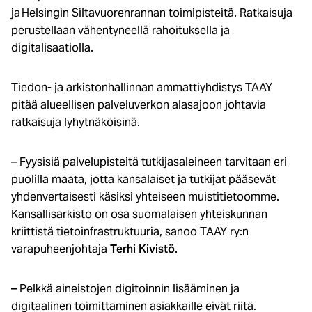
ja Helsingin Siltavuorenrannan toimipisteitä. Ratkaisuja
perustellaan vähentyneellä rahoituksella ja
digitalisaatiolla.
Tiedon- ja arkistonhallinnan ammattiyhdistys TAAY
pitää alueellisen palveluverkon alasajoon johtavia
ratkaisuja lyhytnäköisinä.
– Fyysisiä palvelupisteitä tutkijasaleineen tarvitaan eri
puolilla maata, jotta kansalaiset ja tutkijat pääsevät
yhdenvertaisesti käsiksi yhteiseen muistitietoomme.
Kansallisarkisto on osa suomalaisen yhteiskunnan
kriittistä tietoinfrastruktuuria, sanoo TAAY ry:n
varapuheenjohtaja
Terhi Kivistö
.
– Pelkkä aineistojen digitoinnin lisääminen ja
digitaalinen toimittaminen asiakkaille eivät riitä.