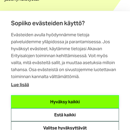
Löydä jäsenyhdistys
Sopiiko evästeiden käyttö?
Yhteystiedot
Evästeiden avulla hyödynnämme tietoja
Maistraatinportti 4 A, 6. krs
palveluidemme ylläpidossa ja parantamisessa. Jos
00240 Helsinki
hyväksyt evästeet, käytämme tietojasi Akavan
Erityisalojen toiminnan kehittämisessä. Voit myös
Kaikki yhteystiedot
valita, mitä evästeitä sallit, ja muuttaa asetuksia milloin
tahansa. Osa evästeistä on sivustojemme luotettavan
toiminnan kannalta välttämättömiä.
Lue lisää
(ulkoinen
Hyväksy kaikki
linkki)
Estä kaikki
Evästeasetukset
Tietosuojaseloste
Valitse hyväksyttävät