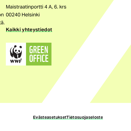
Maistraatinportti 4 A, 6. krs
on
00240 Helsinki
tä.
Kaikki yhteystiedot
(ulkoinen
linkki)
Evästeasetukset
Tietosuojaseloste