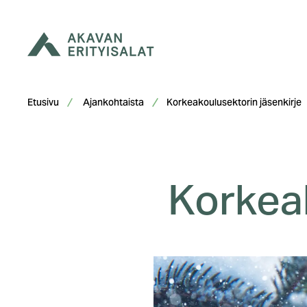
Siirry
sisältöön
Etusivu
Ajankohtaista
Korkeakoulusektorin jäsenkirje
Korkeak