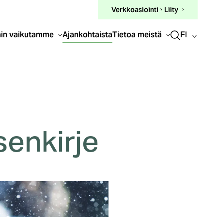
(ulkoinen
Verkkoasiointi
Liity
linkki)
FI
in vaikutamme
Ajankohtaista
Tietoa meistä
senkirje