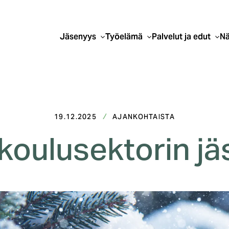
Jäsenyys
Työelämä
Palvelut ja edut
Nä
19.12.2025
AJANKOHTAISTA
oulusektorin jä