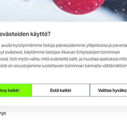
 evästeiden käyttö?
a:
 avulla hyödynnämme tietoja palveluidemme ylläpidossa ja parant
yt evästeet, käytämme tietojasi Akavan Erityisalojen toiminnan
ssä. Voit myös valita, mitä evästeitä sallit, ja muuttaa asetuksia mill
istä on sivustojemme luotettavan toiminnan kannalta välttämättöm
istoissa jatkuu
ksy kaikki
Estä kaikki
Valitse hyväks
usneuvottelut alkamaisillaan
nyt