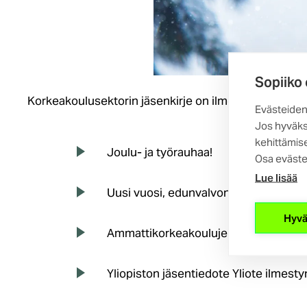
Sopiiko
Korkeakoulusektorin jäsenkirje on ilmestynyt. Aihein
Evästeiden
Jos hyväks
kehittämise
Joulu- ja työrauhaa!
Osa eväste
Lue lisää
Uusi vuosi, edunvalvontatyömme yliop
Hyvä
Ammattikorkeakoulujen työehtosopim
Yliopiston jäsentiedote Yliote ilmesty