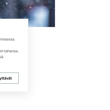
amisessa.
oin tahansa.
iä.
yttävät