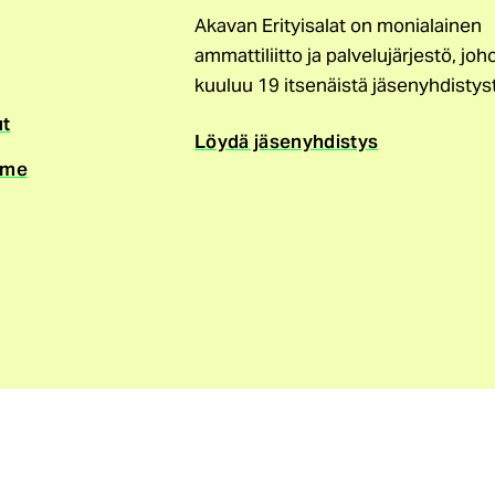
Akavan Erityisalat on monialainen
ammattiliitto ja palvelujärjestö, joh
kuuluu 19 itsenäistä jäsenyhdistys
ut
Löydä jäsenyhdistys
mme