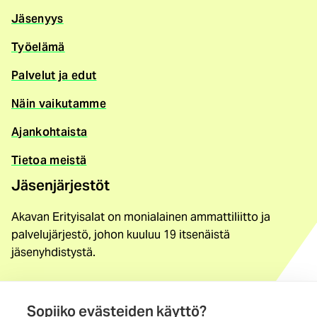
Jäsenyys
Työelämä
Palvelut ja edut
Näin vaikutamme
Ajankohtaista
Tietoa meistä
Jäsenjärjestöt
Akavan Erityisalat on monialainen ammattiliitto ja
palvelujärjestö, johon kuuluu 19 itsenäistä
jäsenyhdistystä.
Löydä jäsenyhdistys
Sopiiko evästeiden käyttö?
Yhteystiedot