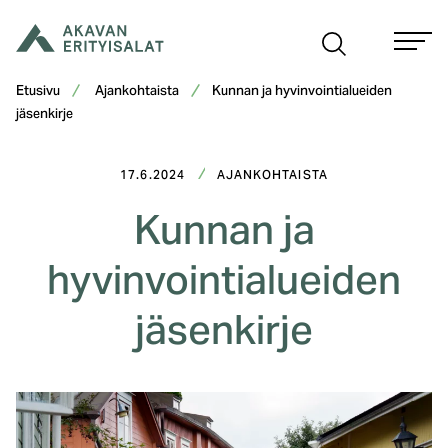
Siirry
sisältöön
Etusivu
Ajankohtaista
Kunnan ja hyvinvointialueiden
jäsenkirje
17.6.2024
AJANKOHTAISTA
Kunnan ja
hyvinvointialueiden
jäsenkirje