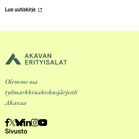
(ulkoinen
Lue uutiskirje
linkki)
Olemme osa
työmarkkinakeskusjärjestö
Akavaa
Sivusto