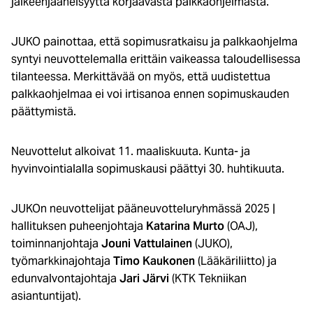
jälkeenjääneisyyttä korjaavasta palkkaohjelmasta.
JUKO painottaa, että sopimusratkaisu ja palkkaohjelma
syntyi neuvottelemalla erittäin vaikeassa taloudellisessa
tilanteessa. Merkittävää on myös, että uudistettua
palkkaohjelmaa ei voi irtisanoa ennen sopimuskauden
päättymistä.
Neuvottelut alkoivat 11. maaliskuuta. Kunta- ja
hyvinvointialalla sopimuskausi päättyi 30. huhtikuuta.
JUKOn neuvottelijat pääneuvotteluryhmässä 2025 |
hallituksen puheenjohtaja
Katarina Murto
(OAJ),
toiminnanjohtaja
Jouni Vattulainen
(JUKO),
työmarkkinajohtaja
Timo Kaukonen
(Lääkäriliitto) ja
edunvalvontajohtaja
Jari Järvi
(KTK Tekniikan
asiantuntijat).