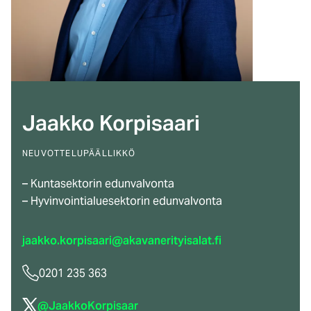
Jaakko Korpisaari
NEUVOTTELUPÄÄLLIKKÖ
– Kuntasektorin edunvalvonta
– Hyvinvointialuesektorin edunvalvonta
jaakko.korpisaari@akavanerityisalat.fi
0201 235 363
(ulkoinen
@JaakkoKorpisaar