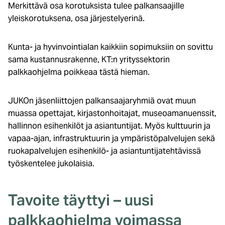
Merkittävä osa korotuksista tulee palkansaajille
yleiskorotuksena, osa järjestelyerinä.
Kunta- ja hyvinvointialan kaikkiin sopimuksiin on sovittu
sama kustannusrakenne, KT:n yrityssektorin
palkkaohjelma poikkeaa tästä hieman.
JUKOn jäsenliittojen palkansaajaryhmiä
ovat muun
muassa opettajat, kirjastonhoitajat, museoamanuenssit,
hallinnon esihenkilöt ja asiantuntijat. Myös kulttuurin ja
vapaa-ajan, infrastruktuurin ja ympäristöpalvelujen sekä
ruokapalvelujen esihenkilö- ja asiantuntijatehtävissä
työskentelee jukolaisia.
Tavoite täyttyi – uusi
palkkaohjelma voimassa