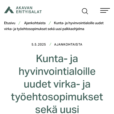
Siirry
sisältöön
Etusivu
Ajankohtaista
Kunta- ja hyvinvointialoille uudet
virka- ja työehtosopimukset sekä uusi palkkaohjelma
5.5.2025
AJANKOHTAISTA
Kunta- ja
hyvinvointialoille
uudet virka- ja
työehtosopimukset
sekä uusi