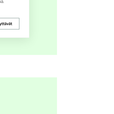
iä.
yttävät