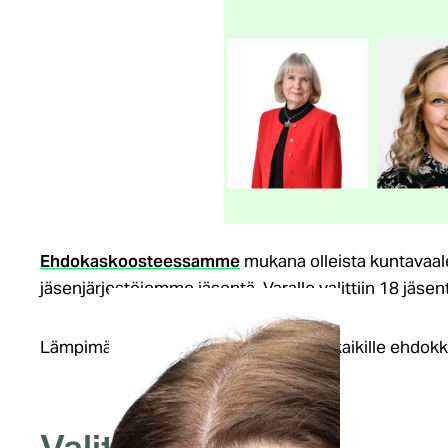
Ehdokaskoosteessamme
mukana olleista kuntavaalei
jäsenjärjestöjemme jäsentä. Varalle valittiin 18 jäsen
Lämpimät onnittelut valituille ja kiitos kaikille ehdokk
Valitut