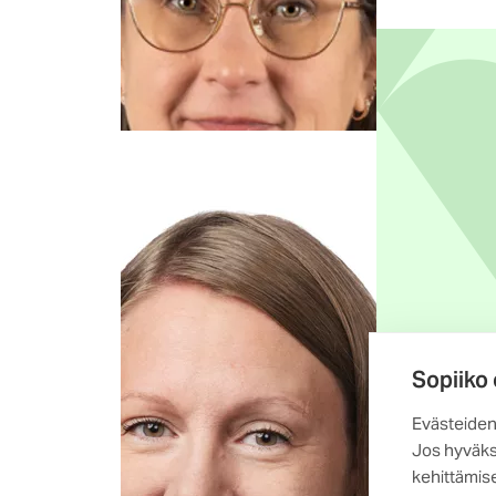
Sopiiko
Evästeiden
Jos hyväks
kehittämise