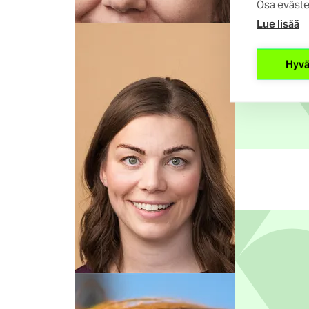
Osa eväste
Lue lisää
Hyvä