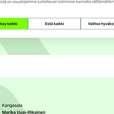
istä on sivustojemme luotettavan toiminnan kannalta välttämättöm
Kangasala
Karin Saarinen
ksy kaikki
Estä kaikki
Valitse hyväks
Kieliasiantuntijat
Kangasala
Marika Uusi-Illikainen