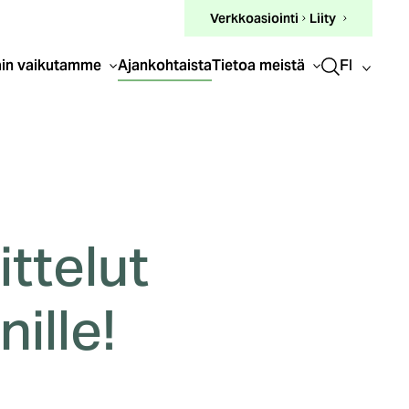
(ulkoinen
Verkkoasiointi
Liity
linkki)
FI
in vaikutamme
Ajankohtaista
Tietoa meistä
ttelut
nille!