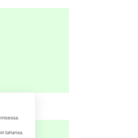
amisessa.
oin tahansa.