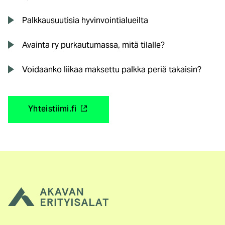
Palkkausuutisia hyvinvointialueilta
Avainta ry purkautumassa, mitä tilalle?
Voidaanko liikaa maksettu palkka periä takaisin?
(
Yhteistiimi.fi
u
l
k
o
i
n
e
n
l