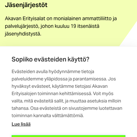
Jäsenjärjestöt
Akavan Erityisalat on monialainen ammattiliitto ja
palvelujärjestö, johon kuuluu 19 itsenäistä
jäsenyhdistystä.
Löydä jäsenyhdistys
Sopiiko evästeiden käyttö?
Yhteystiedot
Evästeiden avulla hyödynnämme tietoja
Maistraatinportti 4 A, 6. krs
palveluidemme ylläpidossa ja parantamisessa. Jos
00240 Helsinki
hyväksyt evästeet, käytämme tietojasi Akavan
Erityisalojen toiminnan kehittämisessä. Voit myös
Kaikki yhteystiedot
valita, mitä evästeitä sallit, ja muuttaa asetuksia milloin
tahansa. Osa evästeistä on sivustojemme luotettavan
toiminnan kannalta välttämättömiä.
Lue lisää
(ulkoinen