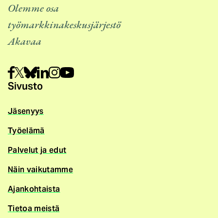
i
Olemme osa
n
työmarkkinakeskusjärjestö
k
Akavaa
k
i
)
Sivusto
Jäsenyys
Työelämä
Palvelut ja edut
Näin vaikutamme
Ajankohtaista
Tietoa meistä