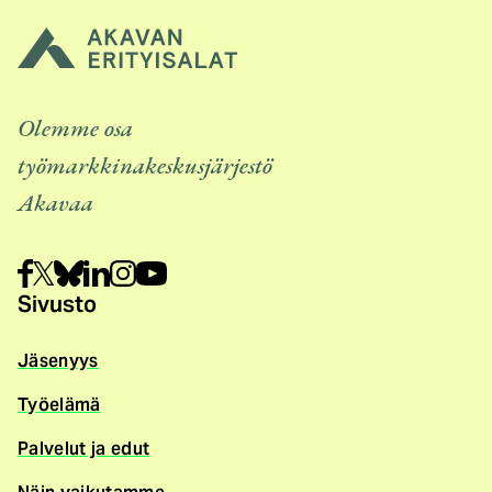
Olemme osa
työmarkkinakeskusjärjestö
Akavaa
Sivusto
Jäsenyys
Työelämä
Palvelut ja edut