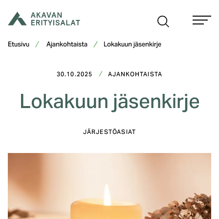
Siirry
sisältöön
Etusivu
Ajankohtaista
Lokakuun jäsenkirje
30.10.2025
AJANKOHTAISTA
Lokakuun jäsenkirje
JÄRJESTÖASIAT