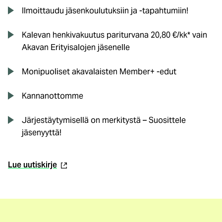
Ilmoittaudu jäsenkoulutuksiin ja -tapahtumiin!
Kalevan henkivakuutus pariturvana 20,80 €/kk* vain
Akavan Erityisalojen jäsenelle
Monipuoliset akavalaisten Member+ -edut
Kannanottomme
Järjestäytymisellä on merkitystä – Suosittele
jäsenyyttä!
(ulkoinen
Lue uutiskirje
linkki)