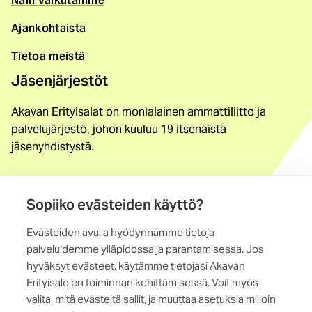
Näin vaikutamme
Ajankohtaista
Tietoa meistä
Jäsenjärjestöt
Akavan Erityisalat on monialainen ammattiliitto ja
palvelujärjestö, johon kuuluu 19 itsenäistä
jäsenyhdistystä.
Löydä jäsenyhdistys
Sopiiko evästeiden käyttö?
Yhteystiedot
Evästeiden avulla hyödynnämme tietoja
Maistraatinportti 4 A, 6. krs
palveluidemme ylläpidossa ja parantamisessa. Jos
00240 Helsinki
hyväksyt evästeet, käytämme tietojasi Akavan
Erityisalojen toiminnan kehittämisessä. Voit myös
Kaikki yhteystiedot
valita, mitä evästeitä sallit, ja muuttaa asetuksia milloin