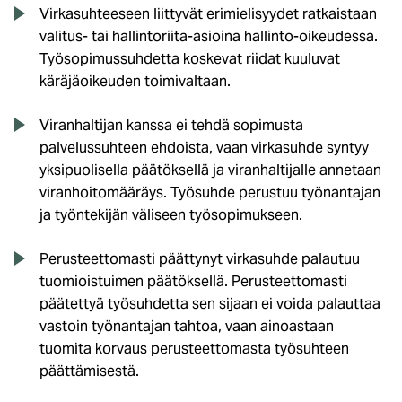
Virkasuhteeseen liittyvät erimielisyydet ratkaistaan
valitus- tai hallintoriita-asioina hallinto-oikeudessa.
Työsopimussuhdetta koskevat riidat kuuluvat
käräjäoikeuden toimivaltaan.
Viranhaltijan kanssa ei tehdä sopimusta
palvelussuhteen ehdoista, vaan virkasuhde syntyy
yksipuolisella päätöksellä ja viranhaltijalle annetaan
viranhoitomääräys. Työsuhde perustuu työnantajan
ja työntekijän väliseen työsopimukseen.
Perusteettomasti päättynyt virkasuhde palautuu
tuomioistuimen päätöksellä. Perusteettomasti
päätettyä työsuhdetta sen sijaan ei voida palauttaa
vastoin työnantajan tahtoa, vaan ainoastaan
tuomita korvaus perusteettomasta työsuhteen
päättämisestä.