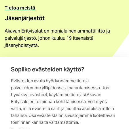
Tietoa meistä
Jäsenjärjestöt
Akavan Erityisalat on monialainen ammattiliitto ja
palvelujärjestö, johon kuuluu 19 itsenäistä
jäsenyhdistystä.
Löydä jäsenyhdistys
Sopiiko evästeiden käyttö?
Yhteystiedot
Evästeiden avulla hyödynnämme tietoja
Maistraatinportti 4 A, 6. krs
palveluidemme ylläpidossa ja parantamisessa. Jos
00240 Helsinki
hyväksyt evästeet, käytämme tietojasi Akavan
Erityisalojen toiminnan kehittämisessä. Voit myös
Kaikki yhteystiedot
valita, mitä evästeitä sallit, ja muuttaa asetuksia milloin
tahansa. Osa evästeistä on sivustojemme luotettavan
toiminnan kannalta välttämättömiä.