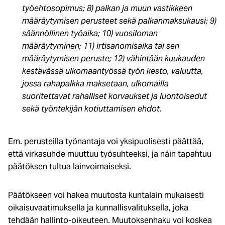
työehtosopimus; 8) palkan ja muun vastikkeen
määräytymisen perusteet sekä palkanmaksukausi; 9)
säännöllinen työaika; 10) vuosiloman
määräytyminen; 11) irtisanomisaika tai sen
määräytymisen peruste; 12) vähintään kuukauden
kestävässä ulkomaantyössä työn kesto, valuutta,
jossa rahapalkka maksetaan, ulkomailla
suoritettavat rahalliset korvaukset ja luontoisedut
sekä työntekijän kotiuttamisen ehdot.
Em. perusteilla työnantaja voi yksipuolisesti päättää,
että virkasuhde muuttuu työsuhteeksi, ja näin tapahtuu
päätöksen tultua lainvoimaiseksi.
Päätökseen voi hakea muutosta kuntalain mukaisesti
oikaisuvaatimuksella ja kunnallisvalituksella, joka
tehdään hallinto-oikeuteen. Muutoksenhaku voi koskea