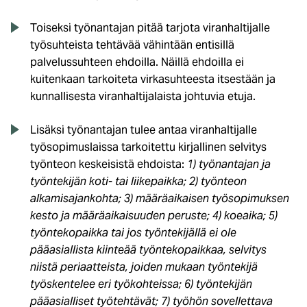
Toiseksi työnantajan pitää tarjota viranhaltijalle
työsuhteista tehtävää vähintään entisillä
palvelussuhteen ehdoilla. Näillä ehdoilla ei
kuitenkaan tarkoiteta virkasuhteesta itsestään ja
kunnallisesta viranhaltijalaista johtuvia etuja.
Lisäksi työnantajan tulee antaa viranhaltijalle
työsopimuslaissa tarkoitettu kirjallinen selvitys
työnteon keskeisistä ehdoista:
1) työnantajan ja
työntekijän koti- tai liikepaikka; 2) työnteon
alkamisajankohta; 3) määräaikaisen työsopimuksen
kesto ja määräaikaisuuden peruste; 4) koeaika; 5)
työntekopaikka tai jos työntekijällä ei ole
pääasiallista kiinteää työntekopaikkaa, selvitys
niistä periaatteista, joiden mukaan työntekijä
työskentelee eri työkohteissa; 6) työntekijän
pääasialliset työtehtävät; 7) työhön sovellettava