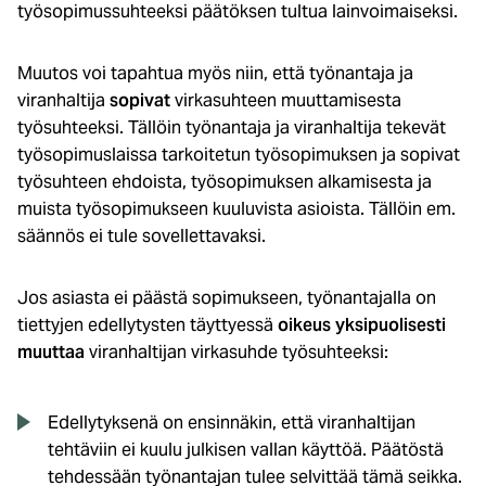
työsopimussuhteeksi päätöksen tultua lainvoimaiseksi.
Muutos voi tapahtua myös niin, että työnantaja ja
viranhaltija
sopivat
virkasuhteen muuttamisesta
työsuhteeksi. Tällöin työnantaja ja viranhaltija tekevät
työsopimuslaissa tarkoitetun työsopimuksen ja sopivat
työsuhteen ehdoista, työsopimuksen alkamisesta ja
muista työsopimukseen kuuluvista asioista. Tällöin em.
säännös ei tule sovellettavaksi.
Jos asiasta ei päästä sopimukseen, työnantajalla on
tiettyjen edellytysten täyttyessä
oikeus yksipuolisesti
muuttaa
viranhaltijan virkasuhde työsuhteeksi:
Edellytyksenä on ensinnäkin, että viranhaltijan
tehtäviin ei kuulu julkisen vallan käyttöä. Päätöstä
tehdessään työnantajan tulee selvittää tämä seikka.