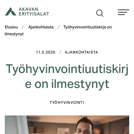
Siirry
sisältöön
Etusivu
Ajankohtaista
Työhyvinvointiuutiskirje on
ilmestynyt
11.5.2026
AJANKOHTAISTA
Työhyvinvointiuutiskirj
e on ilmestynyt
TYÖHYVINVOINTI