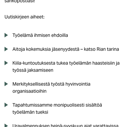
sähköpostiasi!
Uutiskirjeen aiheet:
Työelämä ihmisen ehdoilla
Aitoja kokemuksia jäsenyydestä – katso Rian tarina
Kiila-kuntoutuksesta tukea työelämän haasteisiin ja
työssä jaksamiseen
Merkityksellisestä työstä hyvinvointia
organisaatioihin
Tapahtumissamme monipuolisesti sisältöä
työelämän tueksi
Uravalmennuksen heinä-syyskuun ajat varattavissa