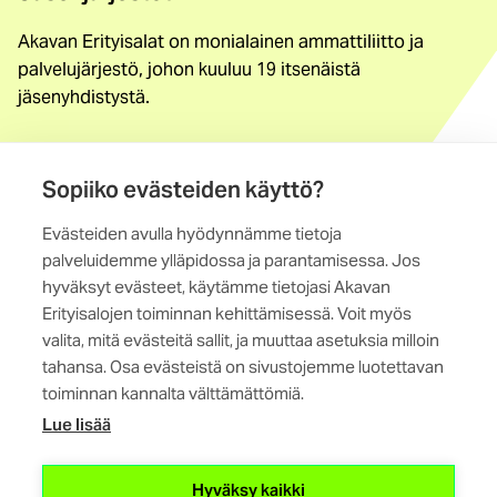
Akavan Erityisalat on monialainen ammattiliitto ja
palvelujärjestö, johon kuuluu 19 itsenäistä
jäsenyhdistystä.
Löydä jäsenyhdistys
Sopiiko evästeiden käyttö?
Yhteystiedot
Evästeiden avulla hyödynnämme tietoja
Maistraatinportti 4 A, 6. krs
palveluidemme ylläpidossa ja parantamisessa. Jos
00240 Helsinki
hyväksyt evästeet, käytämme tietojasi Akavan
Erityisalojen toiminnan kehittämisessä. Voit myös
Kaikki yhteystiedot
valita, mitä evästeitä sallit, ja muuttaa asetuksia milloin
tahansa. Osa evästeistä on sivustojemme luotettavan
toiminnan kannalta välttämättömiä.
Lue lisää
(ulkoinen
Hyväksy kaikki
linkki)