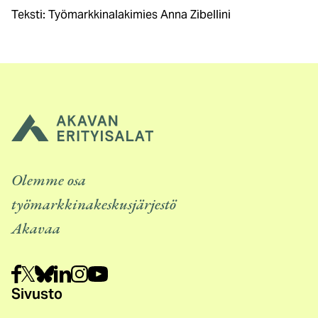
Teksti: Työmarkkinalakimies Anna Zibellini
Olemme osa
työmarkkinakeskusjärjestö
Akavaa
Sivusto