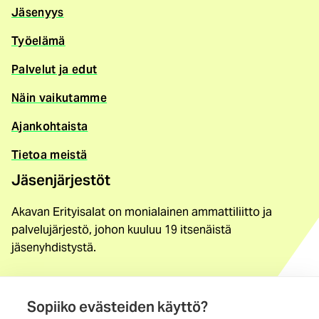
Jäsenyys
Työelämä
Palvelut ja edut
Näin vaikutamme
Ajankohtaista
Tietoa meistä
Jäsenjärjestöt
Akavan Erityisalat on monialainen ammattiliitto ja
palvelujärjestö, johon kuuluu 19 itsenäistä
jäsenyhdistystä.
Löydä jäsenyhdistys
Sopiiko evästeiden käyttö?
Yhteystiedot