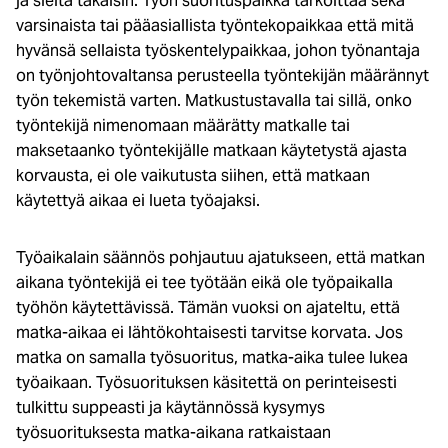
ja sieltä takaisin. Työn suorituspaikka tarkoittaa sekä
varsinaista tai pääasiallista työntekopaikkaa että mitä
hyvänsä sellaista työskentelypaikkaa, johon työnantaja
on työnjohtovaltansa perusteella työntekijän määrännyt
työn tekemistä varten. Matkustustavalla tai sillä, onko
työntekijä nimenomaan määrätty matkalle tai
maksetaanko työntekijälle matkaan käytetystä ajasta
korvausta, ei ole vaikutusta siihen, että matkaan
käytettyä aikaa ei lueta työajaksi.
Työaikalain säännös pohjautuu ajatukseen, että matkan
aikana työntekijä ei tee työtään eikä ole työpaikalla
työhön käytettävissä. Tämän vuoksi on ajateltu, että
matka-aikaa ei lähtökohtaisesti tarvitse korvata. Jos
matka on samalla työsuoritus, matka-aika tulee lukea
työaikaan. Työsuorituksen käsitettä on perinteisesti
tulkittu suppeasti ja käytännössä kysymys
työsuorituksesta matka-aikana ratkaistaan