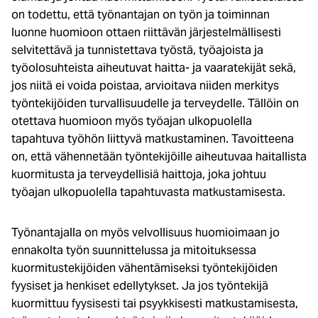
on todettu, että työnantajan on työn ja toiminnan
luonne huomioon ottaen riittävän järjestelmällisesti
selvitettävä ja tunnistettava työstä, työajoista ja
työolosuhteista aiheutuvat haitta- ja vaaratekijät sekä,
jos niitä ei voida poistaa, arvioitava niiden merkitys
työntekijöiden turvallisuudelle ja terveydelle. Tällöin on
otettava huomioon myös työajan ulkopuolella
tapahtuva työhön liittyvä matkustaminen. Tavoitteena
on, että vähennetään työntekijöille aiheutuvaa haitallista
kuormitusta ja terveydellisiä haittoja, joka johtuu
työajan ulkopuolella tapahtuvasta matkustamisesta.
Työnantajalla on myös velvollisuus huomioimaan jo
ennakolta työn suunnittelussa ja mitoituksessa
kuormitustekijöiden vähentämiseksi työntekijöiden
fyysiset ja henkiset edellytykset. Ja jos työntekijä
kuormittuu fyysisesti tai psyykkisesti matkustamisesta,