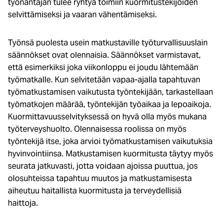
työnantajan tulee ryhtyä toimiin kuormitustekijöiden
selvittämiseksi ja vaaran vähentämiseksi.
Työnsä puolesta usein matkustaville työturvallisuuslain
säännökset ovat olennaisia. Säännökset varmistavat,
että esimerkiksi joka viikonloppu ei joudu lähtemään
työmatkalle. Kun selvitetään vapaa-ajalla tapahtuvan
työmatkustamisen vaikutusta työntekijään, tarkastellaan
työmatkojen määrää, työntekijän työaikaa ja lepoaikoja.
Kuormittavuusselvityksessä on hyvä olla myös mukana
työterveyshuolto. Olennaisessa roolissa on myös
työntekijä itse, joka arvioi työmatkustamisen vaikutuksia
hyvinvointiinsa. Matkustamisen kuormitusta täytyy myös
seurata jatkuvasti, jotta voidaan ajoissa puuttua, jos
olosuhteissa tapahtuu muutos ja matkustamisesta
aiheutuu haitallista kuormitusta ja terveydellisiä
haittoja.