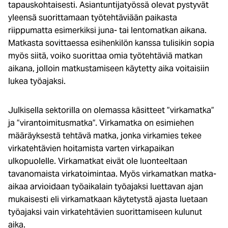
tapauskohtaisesti. Asiantuntijatyössä olevat pystyvät
yleensä suorittamaan työtehtäviään paikasta
riippumatta esimerkiksi juna- tai lentomatkan aikana.
Matkasta sovittaessa esihenkilön kanssa tulisikin sopia
myös siitä, voiko suorittaa omia työtehtäviä matkan
aikana, jolloin matkustamiseen käytetty aika voitaisiin
lukea työajaksi.
Julkisella sektorilla on olemassa käsitteet ”virkamatka”
ja ”virantoimitusmatka”. Virkamatka on esimiehen
määräyksestä tehtävä matka, jonka virkamies tekee
virkatehtävien hoitamista varten virkapaikan
ulkopuolelle. Virkamatkat eivät ole luonteeltaan
tavanomaista virkatoimintaa. Myös virkamatkan matka-
aikaa arvioidaan työaikalain työajaksi luettavan ajan
mukaisesti eli virkamatkaan käytetystä ajasta luetaan
työajaksi vain virkatehtävien suorittamiseen kulunut
aika.