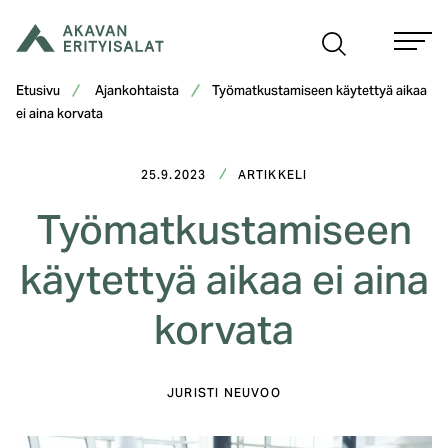
Siirry
sisältöön
Etusivu
Ajankohtaista
Työmatkustamiseen käytettyä aikaa
ei aina korvata
25.9.2023
ARTIKKELI
Työmatkustamiseen
käytettyä aikaa ei aina
korvata
JURISTI NEUVOO