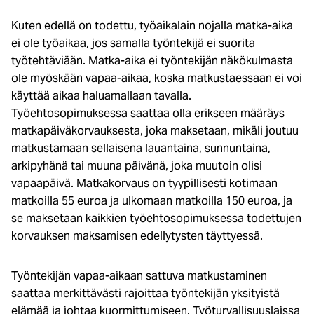
Kuten edellä on todettu, työaikalain nojalla matka-aika
ei ole työaikaa, jos samalla työntekijä ei suorita
työtehtäviään. Matka-aika ei työntekijän näkökulmasta
ole myöskään vapaa-aikaa, koska matkustaessaan ei voi
käyttää aikaa haluamallaan tavalla.
Työehtosopimuksessa saattaa olla erikseen määräys
matkapäiväkorvauksesta, joka maksetaan, mikäli joutuu
matkustamaan sellaisena lauantaina, sunnuntaina,
arkipyhänä tai muuna päivänä, joka muutoin olisi
vapaapäivä. Matkakorvaus on tyypillisesti kotimaan
matkoilla 55 euroa ja ulkomaan matkoilla 150 euroa, ja
se maksetaan kaikkien työehtosopimuksessa todettujen
korvauksen maksamisen edellytysten täyttyessä.
Työntekijän vapaa-aikaan sattuva matkustaminen
saattaa merkittävästi rajoittaa työntekijän yksityistä
elämää ja johtaa kuormittumiseen. Työturvallisuuslaissa