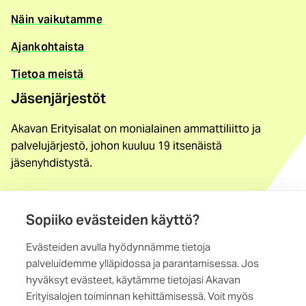
Näin vaikutamme
Ajankohtaista
Tietoa meistä
Jäsenjärjestöt
Akavan Erityisalat on monialainen ammattiliitto ja
palvelujärjestö, johon kuuluu 19 itsenäistä
jäsenyhdistystä.
Löydä jäsenyhdistys
Sopiiko evästeiden käyttö?
Yhteystiedot
Evästeiden avulla hyödynnämme tietoja
Maistraatinportti 4 A, 6. krs
palveluidemme ylläpidossa ja parantamisessa. Jos
00240 Helsinki
hyväksyt evästeet, käytämme tietojasi Akavan
Erityisalojen toiminnan kehittämisessä. Voit myös
Kaikki yhteystiedot