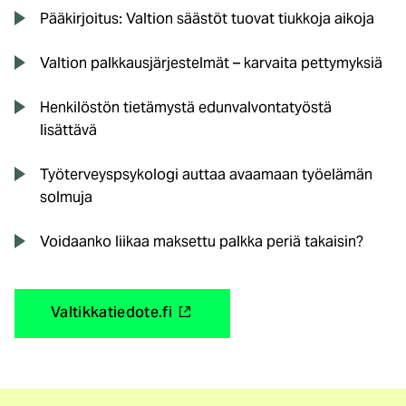
Pääkirjoitus: Valtion säästöt tuovat tiukkoja aikoja
Valtion palkkausjärjestelmät – karvaita pettymyksiä
Henkilöstön tietämystä edunvalvontatyöstä
lisättävä
Työterveyspsykologi auttaa avaamaan työelämän
solmuja
Voidaanko liikaa maksettu palkka periä takaisin?
(
Valtikkatiedote.fi
u
l
k
o