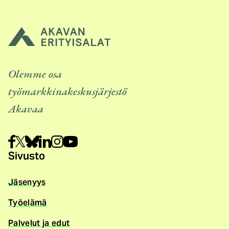
i
n
e
n
l
i
Olemme osa
n
työmarkkinakeskusjärjestö
k
Akavaa
k
i
)
Sivusto
Jäsenyys
Työelämä
Palvelut ja edut