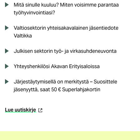
Mitä sinulle kuuluu? Miten voisimme parantaa
työhyvinvointiasi?
Valtiosektorin yhteisakavalainen jäsentiedote
Valtikka
Julkisen sektorin työ- ja virkasuhdeneuvonta
Yhteyshenkilösi Akavan Erityisaloissa
Järjestäytymisellä on merkitystä – Suosittele
jäsenyyttä, saat 50 € Superlahjakortin
(ulkoinen
Lue uutiskirje
linkki)