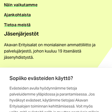
Näin vaikutamme
Ajankohtaista
Tietoa meistä
Jäsenjärjestöt
Akavan Erityisalat on monialainen ammattiliitto ja
palvelujärjestö, johon kuuluu 19 itsenäistä
jäsenyhdistystä.
Löydä jäsenyhdistys
Sopiiko evästeiden käyttö?
Yhteystiedot
Evästeiden avulla hyödynnämme tietoja
Maistraatinportti 4 A, 6. krs
palveluidemme ylläpidossa ja parantamisessa. Jos
00240 Helsinki
hyväksyt evästeet, käytämme tietojasi Akavan
Erityisalojen toiminnan kehittämisessä. Voit myös
Kaikki yhteystiedot