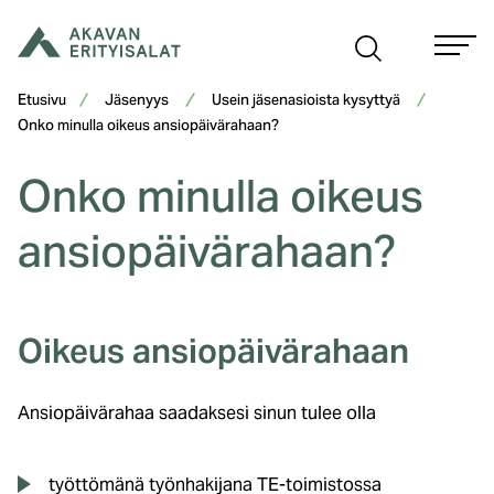
Siirry
sisältöön
Etusivu
Jäsenyys
Usein jäsenasioista kysyttyä
Onko minulla oikeus ansiopäivärahaan?
Onko minulla oikeus
ansiopäivärahaan?
Oikeus ansiopäivärahaan
Ansiopäivärahaa saadaksesi sinun tulee olla
työttömänä työnhakijana TE-toimistossa