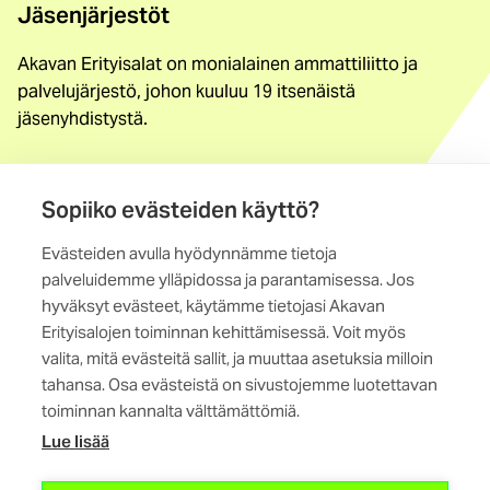
Jäsenjärjestöt
Akavan Erityisalat on monialainen ammattiliitto ja
palvelujärjestö, johon kuuluu 19 itsenäistä
jäsenyhdistystä.
Löydä jäsenyhdistys
Yhteystiedot
Sopiiko evästeiden käyttö?
Evästeiden avulla hyödynnämme tietoja
Maistraatinportti 4 A, 6. krs
palveluidemme ylläpidossa ja parantamisessa. Jos
00240 Helsinki
hyväksyt evästeet, käytämme tietojasi Akavan
Erityisalojen toiminnan kehittämisessä. Voit myös
Kaikki yhteystiedot
valita, mitä evästeitä sallit, ja muuttaa asetuksia milloin
tahansa. Osa evästeistä on sivustojemme luotettavan
toiminnan kannalta välttämättömiä.
Lue lisää
(ulkoinen