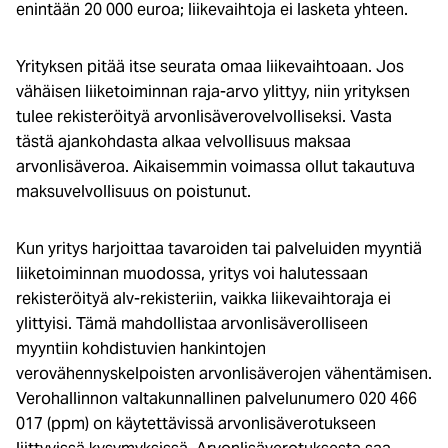
enintään 20 000 euroa; liikevaihtoja ei lasketa yhteen.
Yrityksen pitää itse seurata omaa liikevaihtoaan. Jos
vähäisen liiketoiminnan raja-arvo ylittyy, niin yrityksen
tulee rekisteröityä arvonlisäverovelvolliseksi. Vasta
tästä ajankohdasta alkaa velvollisuus maksaa
arvonlisäveroa. Aikaisemmin voimassa ollut takautuva
maksuvelvollisuus on poistunut.
Kun yritys harjoittaa tavaroiden tai palveluiden myyntiä
liiketoiminnan muodossa, yritys voi halutessaan
rekisteröityä alv-rekisteriin, vaikka liikevaihtoraja ei
ylittyisi. Tämä mahdollistaa arvonlisäverolliseen
myyntiin kohdistuvien hankintojen
verovähennyskelpoisten arvonlisäverojen vähentämisen.
Verohallinnon valtakunnallinen palvelunumero 020 466
017 (ppm) on käytettävissä arvonlisäverotukseen