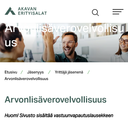
Siirry
sisältöön
Arvonlisäverovelvollisu
us
Etusivu
Jäsenyys
Yrittäjä jäsenenä
Arvonlisäverovelvollisuus
Arvonlisäverovelvollisuus
Huom! Sivusto sisältää vastuunvapautuslausekkeen