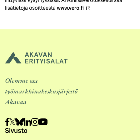
liittyvissä kysymyksissä. Arvonlisäverotuksesta saa
(ulkoinen
lisätietoja osoitteesta
www.vero.fi
linkki)
Olemme osa
työmarkkinakeskusjärjestö
Akavaa
Sivusto