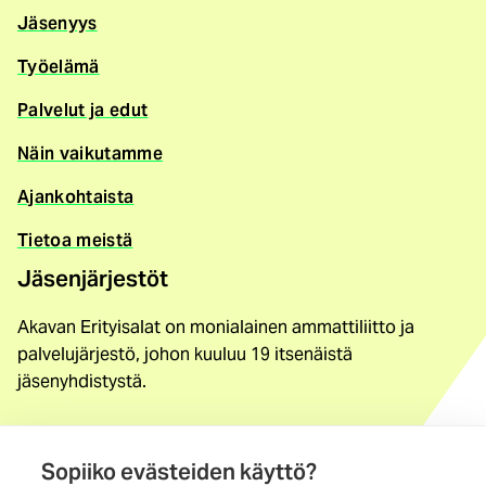
Jäsenyys
Työelämä
Palvelut ja edut
Näin vaikutamme
Ajankohtaista
Tietoa meistä
Jäsenjärjestöt
Akavan Erityisalat on monialainen ammattiliitto ja
palvelujärjestö, johon kuuluu 19 itsenäistä
jäsenyhdistystä.
Löydä jäsenyhdistys
Sopiiko evästeiden käyttö?
Yhteystiedot