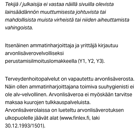
Tekijä / julkaisija ei vastaa näillä sivuilla olevista
lainsäädännön muuttumisesta johtuvista tai
mahdollisista muista virheistä tai niiden aiheuttamista
vahingoista.
Itsenäinen ammatinharjoittaja ja yrittäjä kirjautuu
arvonlisäverovelvolliseksi
perustamisilmoituslomakkeella (Y1, Y2, Y3).
Terveydenhoitopalvelut on vapautettu arvonlisäverosta.
Näin ollen ammatinharjoittajana toimiva suuhygienisti ei
ole alv-velvollinen. Arvonlisäveroa ei myöskään tarvitse
maksaa kuurojen tulkkauspalveluista.
Arvonlisäverolaissa on lueteltu arvonlisäverotuksen
ulkopuolelle jäävät alat (www.finlex.fi, laki
30.12.1993/1501).