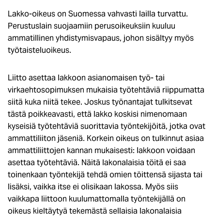
Lakko-oikeus on Suomessa vahvasti lailla turvattu.
Perustuslain suojaamiin perusoikeuksiin kuuluu
ammatillinen yhdistymisvapaus, johon sisältyy myös
työtaisteluoikeus.
Liitto asettaa lakkoon asianomaisen työ- tai
virkaehtosopimuksen mukaisia työtehtäviä riippumatta
siitä kuka niitä tekee. Joskus työnantajat tulkitsevat
tästä poikkeavasti, että lakko koskisi nimenomaan
kyseisiä työtehtäviä suorittavia työntekijöitä, jotka ovat
ammattiliiton jäseniä. Korkein oikeus on tulkinnut asiaa
ammattiliittojen kannan mukaisesti: lakkoon voidaan
asettaa työtehtäviä. Näitä lakonalaisia töitä ei saa
toinenkaan työntekijä tehdä omien töittensä sijasta tai
lisäksi, vaikka itse ei olisikaan lakossa. Myös siis
vaikkapa liittoon kuulumattomalla työntekijällä on
oikeus kieltäytyä tekemästä sellaisia lakonalaisia