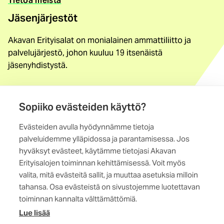
Tietoa meistä
Jäsenjärjestöt
Akavan Erityisalat on monialainen ammattiliitto ja
palvelujärjestö, johon kuuluu 19 itsenäistä
jäsenyhdistystä.
Löydä jäsenyhdistys
Yhteystiedot
Sopiiko evästeiden käyttö?
Evästeiden avulla hyödynnämme tietoja
Maistraatinportti 4 A, 6. krs
palveluidemme ylläpidossa ja parantamisessa. Jos
00240 Helsinki
hyväksyt evästeet, käytämme tietojasi Akavan
Erityisalojen toiminnan kehittämisessä. Voit myös
Kaikki yhteystiedot
valita, mitä evästeitä sallit, ja muuttaa asetuksia milloin
tahansa. Osa evästeistä on sivustojemme luotettavan
toiminnan kannalta välttämättömiä.
Lue lisää