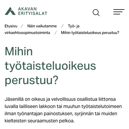
Siirry
sisältöön
Etusivu
Näin vaikutamme
Työ- ja
virkaehtosopimustoiminta
Mihin työtaisteluoikeus perustuu?
Mihin
työtaisteluoikeus
perustuu?
Jäsenillä on oikeus ja velvollisuus osallistua liittonsa
luvalla lailliseen lakkoon tai muuhun työtaistelutoimeen
ilman työnantajan painostuksen, syrjinnän tai muiden
kielteisten seuraamusten pelkoa.