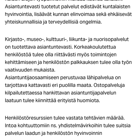
Asiantuntevasti tuotetut palvelut edistävät kuntalaisten
hyvinvointia, lisäävät kunnan elinvoimaa sekä ehkäisevät
yhteiskunnallisia ja terveydellisiä ongelmia.
Kirjasto-, museo-, kulttuuri-, liikunta- ja nuorisopalvelut
on tuotettava asiantuntevasti. Korkeakoulutettua
henkilöstöä tulee olla riittävästi myös toimintojen
kehittämiseen ja henkilöstön palkkauksen tulee olla työn
vaativuuden mukaista.
Asiantuntijaosaamiseen perustuvaa lähipalvelua on
tarjottava kattavasti eri puolilla maata. Ostopalveluja
kilpailutettaessa hankittavan asiantuntijapalvelun
laatuun tulee kiinnittää erityistä huomiota.
Henkilöstöresurssien tulee vastata tehtävien määrää.
Intoa kohtuuttomiin ns. yhdistelmävirkoihin tulee suitsia
palvelun laadun ja henkilöstön hyvinvoinnin