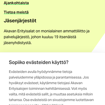
Ajankohtaista
Tietoa meistä
Jäsenjärjestöt
Akavan Erityisalat on monialainen ammattiliitto ja
palvelujärjestö, johon kuuluu 19 itsenäistä
jäsenyhdistystä.
Löydä jäsenyhdistys
Yhteystiedot
Sopiiko evästeiden käyttö?
Evästeiden avulla hyödynnämme tietoja
Maistraatinportti 4 A, 6. krs
palveluidemme ylläpidossa ja parantamisessa. Jos
00240 Helsinki
hyväksyt evästeet, käytämme tietojasi Akavan
Erityisalojen toiminnan kehittämisessä. Voit myös
Kaikki yhteystiedot
valita, mitä evästeitä sallit, ja muuttaa asetuksia milloin
tahansa. Osa evästeistä on sivustojemme luotettavan