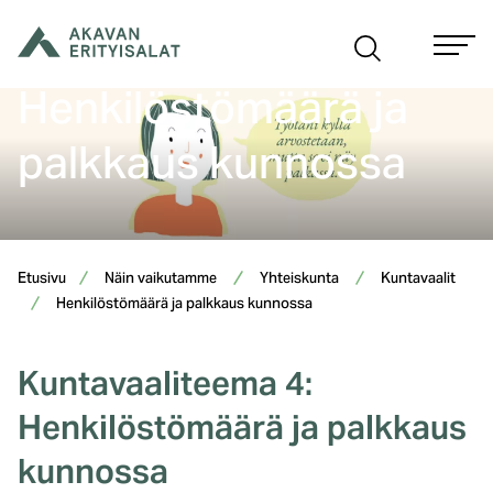
Siirry
sisältöön
Henkilöstömäärä ja
palkkaus kunnossa
Etusivu
Näin vaikutamme
Yhteiskunta
Kuntavaalit
Henkilöstömäärä ja palkkaus kunnossa
Kuntavaaliteema 4:
Henkilöstömäärä ja palkkaus
kunnossa