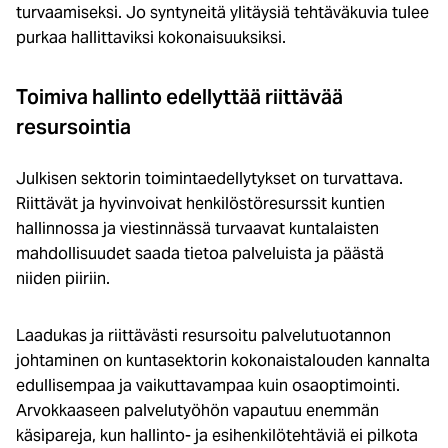
turvaamiseksi. Jo syntyneitä ylitäysiä tehtäväkuvia tulee
purkaa hallittaviksi kokonaisuuksiksi.
Toimiva hallinto edellyttää riittävää
resursointia
Julkisen sektorin toimintaedellytykset on turvattava.
Riittävät ja hyvinvoivat henkilöstöresurssit kuntien
hallinnossa ja viestinnässä turvaavat kuntalaisten
mahdollisuudet saada tietoa palveluista ja päästä
niiden piiriin.
Laadukas ja riittävästi resursoitu palvelutuotannon
johtaminen on kuntasektorin kokonaistalouden kannalta
edullisempaa ja vaikuttavampaa kuin osaoptimointi.
Arvokkaaseen palvelutyöhön vapautuu enemmän
käsipareja, kun hallinto- ja esihenkilötehtäviä ei pilkota