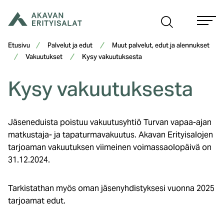
Siirry
sisältöön
Etusivu
Palvelut ja edut
Muut palvelut, edut ja alennukset
Vakuutukset
Kysy vakuutuksesta
Kysy vakuutuksesta
Jäseneduista poistuu vakuutusyhtiö Turvan vapaa-ajan
matkustaja- ja tapaturmavakuutus. Akavan Erityisalojen
tarjoaman vakuutuksen viimeinen voimassaolopäivä on
31.12.2024.
Tarkistathan myös oman jäsenyhdistyksesi vuonna 2025
tarjoamat edut.