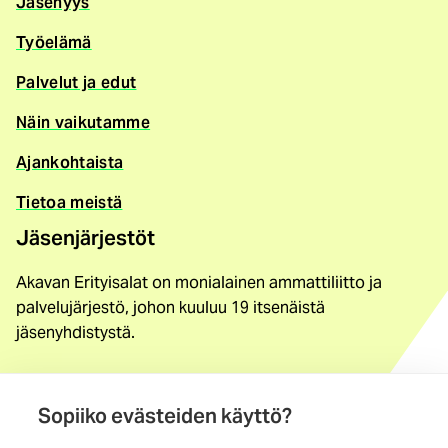
Jäsenyys
Työelämä
Palvelut ja edut
Näin vaikutamme
Ajankohtaista
Tietoa meistä
Jäsenjärjestöt
Akavan Erityisalat on monialainen ammattiliitto ja
palvelujärjestö, johon kuuluu 19 itsenäistä
jäsenyhdistystä.
Löydä jäsenyhdistys
Yhteystiedot
Sopiiko evästeiden käyttö?