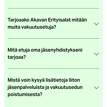
Tarjoaako Akavan Erityisalat mitään
muita vakuutusetuja?
Mitä etuja oma jäsenyhdistykseni
tarjoaa?
Mistä voin kysyä lisätietoja liiton
jäsenpalveluista ja vakuutusedun
poistumisesta?