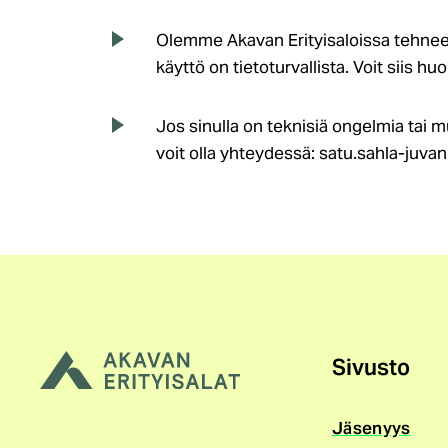
Olemme Akavan Erityisaloissa tehnee
käyttö on tietoturvallista. Voit siis hu
Jos sinulla on teknisiä ongelmia tai m
voit olla yhteydessä: satu.sahla-juva
Sivusto
Jäsenyys