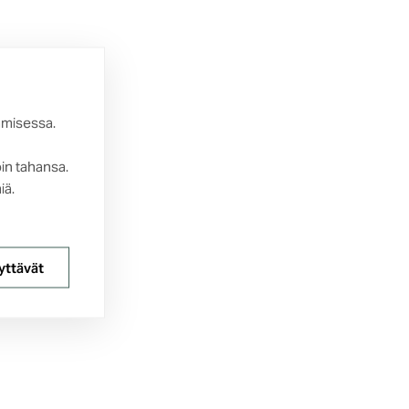
amisessa.
oin tahansa.
iä.
yttävät