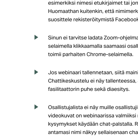
esimerkiksi nimesi etukirjaimet tai jo
Huomaathan kuitenkin, että nimimerki
suosittele rekisteröitymistä Facebook
Sinun ei tarvitse ladata Zoom-ohjelmaa
selaimella klikkaamalla saamaasi osal
toimii parhaiten Chrome-selaimella.
Jos webinaari tallennetaan, siitä main
Chattikeskustelu ei näy tallenteessa, 
fasilitaattorin puhe sekä diaesitys.
Osallistujalista ei näy muille osallistuj
videokuvat on webinaarissa valmiiksi 
kysymykset käydään chat-palstalla. 
antamasi nimi näkyy sellaisenaan cha