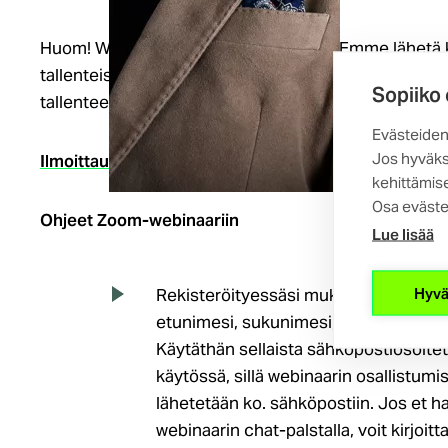
Huom! Webinaarista tehdään tallenne. Emme lähetä k
tallenteisiin, vaan niitä pääsee katsomaan
verkkoasi
Sopiiko
tallenteet pääsääntöisesti koulutusta seuraavana ar
Evästeiden
Jos hyväks
(ulkoi
Ilmoittaudu mukaan 21.1. klo 15.30 mennessä
kehittämise
linkki)
Osa eväste
Ohjeet Zoom-webinaariin
Lue lisää
Hyvä
Rekisteröityessäsi mukaan webinaari
etunimesi, sukunimesi, sähköpostioso
Käytäthän sellaista sähköpostiosoitett
käytössä, sillä webinaarin osallistum
lähetetään ko. sähköpostiin. Jos et 
webinaarin chat-palstalla, voit kirjoit