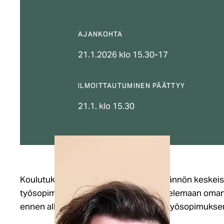
AJANKOHTA
21.1.2026 klo 15.30-17
ILMOITTAUTUMINEN PÄÄTTYY
21.1. klo 15.30
Koulutuksessa saat tietoa työlainsäädännön keskeisis
työsopimusneuvotteluun. Opit tarkastelemaan oman 
ennen allekirjoittamista ja tiedät, mitä työsopimuksen tu