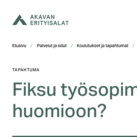
Siirry
sisältöön
Etusivu
Palvelut ja edut
Koulutukset ja tapahtumat
TAPAHTUMA
Fiksu työsopim
huomioon?