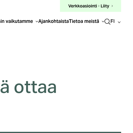
(ulkoinen
Verkkoasiointi
Liity
linkki)
FI
in vaikutamme
Ajankohtaista
Tietoa meistä
ä ottaa