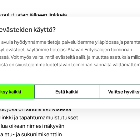
oulutusten jälkeen linkkejä
ointimme
kautta. Julkaisemme
 evästeiden käyttö?
kipäivänä.
 avulla hyödynnämme tietoja palveluidemme ylläpidossa ja parant
yt evästeet, käytämme tietojasi Akavan Erityisalojen toiminnan
nen
ssä. Voit myös valita, mitä evästeitä sallit, ja muuttaa asetuksia mill
istä on sivustojemme luotettavan toiminnan kannalta välttämättöm
ksy kaikki
Estä kaikki
Valitse hyväks
in, sinua pyydetään täyttämään
itteesi ja jäsenyhdistyksesi.
a, joka on sinulla aktiivisessa
islinkki ja tapahtumamuistutukset
halua oikean nimesi näkyvän
taa etu- ja sukunimikenttiin