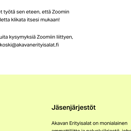
t työtä sen eteen, että Zoomin
oletta klikata itsesi mukaan!
uita kysymyksiä Zoomiin liittyen,
nkoski@akavanerityisalat.fi
Jäsenjärjestöt
Akavan Erityisalat on monialainen