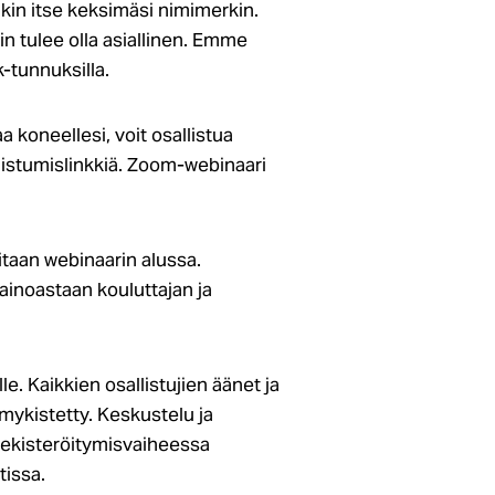
nkin itse keksimäsi nimimerkin.
n tulee olla asiallinen. Emme
-tunnuksilla.
 koneellesi, voit osallistua
listumislinkkiä. Zoom-webinaari
itaan webinaarin alussa.
ainoastaan kouluttajan ja
ille. Kaikkien osallistujien äänet ja
mykistetty. Keskustelu ja
Rekisteröitymisvaiheessa
tissa.