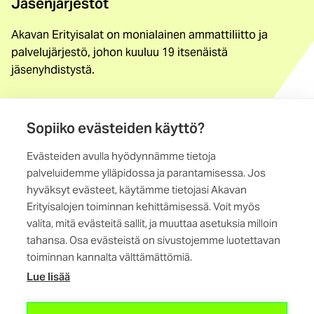
Jäsenjärjestöt
Akavan Erityisalat on monialainen ammattiliitto ja
palvelujärjestö, johon kuuluu 19 itsenäistä
jäsenyhdistystä.
Löydä jäsenyhdistys
Yhteystiedot
Sopiiko evästeiden käyttö?
Evästeiden avulla hyödynnämme tietoja
Maistraatinportti 4 A, 6. krs
palveluidemme ylläpidossa ja parantamisessa. Jos
00240 Helsinki
hyväksyt evästeet, käytämme tietojasi Akavan
Erityisalojen toiminnan kehittämisessä. Voit myös
Kaikki yhteystiedot
valita, mitä evästeitä sallit, ja muuttaa asetuksia milloin
tahansa. Osa evästeistä on sivustojemme luotettavan
toiminnan kannalta välttämättömiä.
Lue lisää
(ulkoinen