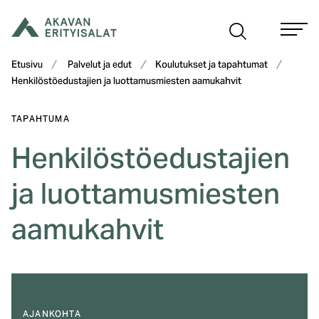
Siirry
sisältöön
Etusivu
Palvelut ja edut
Koulutukset ja tapahtumat
Henkilöstöedustajien ja luottamusmiesten aamukahvit
TAPAHTUMA
Henkilöstöedustajien
ja luottamusmiesten
aamukahvit
AJANKOHTA