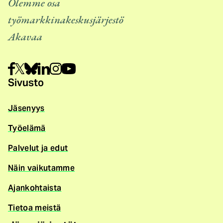
Olemme osa
työmarkkinakeskusjärjestö
Akavaa
Sivusto
Jäsenyys
Työelämä
Palvelut ja edut
Näin vaikutamme
Ajankohtaista
Tietoa meistä