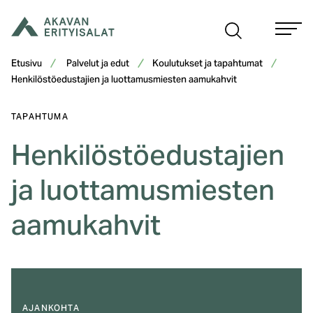
Siirry
sisältöön
Etusivu
Palvelut ja edut
Koulutukset ja tapahtumat
Henkilöstöedustajien ja luottamusmiesten aamukahvit
TAPAHTUMA
Henkilöstöedustajien
ja luottamusmiesten
aamukahvit
AJANKOHTA