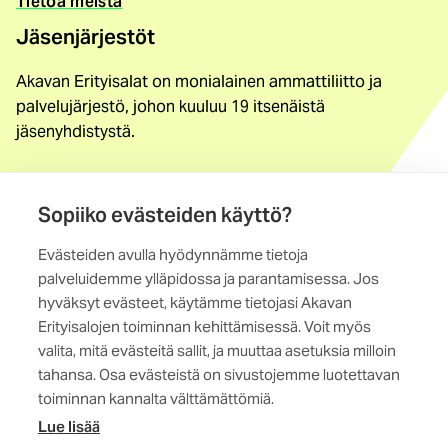
Tietoa meistä
Jäsenjärjestöt
Akavan Erityisalat on monialainen ammattiliitto ja
palvelujärjestö, johon kuuluu 19 itsenäistä
jäsenyhdistystä.
Löydä jäsenyhdistys
Yhteystiedot
Sopiiko evästeiden käyttö?
Evästeiden avulla hyödynnämme tietoja
Maistraatinportti 4 A, 6. krs
palveluidemme ylläpidossa ja parantamisessa. Jos
00240 Helsinki
hyväksyt evästeet, käytämme tietojasi Akavan
Erityisalojen toiminnan kehittämisessä. Voit myös
Kaikki yhteystiedot
valita, mitä evästeitä sallit, ja muuttaa asetuksia milloin
tahansa. Osa evästeistä on sivustojemme luotettavan
toiminnan kannalta välttämättömiä.
Lue lisää