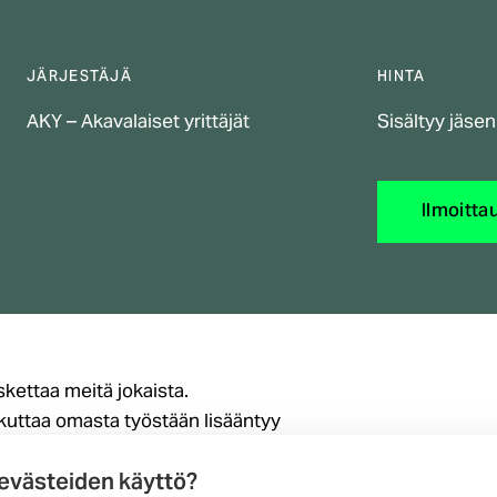
JÄRJESTÄJÄ
HINTA
AKY – Akavalaiset yrittäjät
Sisältyy jäse
Ilmoitta
kettaa meitä jokaista.
skuttaa omasta työstään lisääntyy
rittäjyys on arvokasta, oli kyse
 evästeiden käyttö?
isesta laskutettavasta työstä.