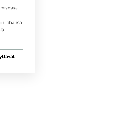
amisessa.
oin tahansa.
iä.
yttävät