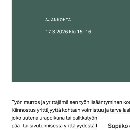
AJANKOHTA
17.3.2026 klo 15–16
Työn murros ja yrittäjämäisen työn lisääntyminen kos
Kiinnostus yrittäjyyttä kohtaan voimistuu ja tarve la
joko uutena urapolkuna tai palkkatyön ohella. Kaikki y
Sopiiko
pää- tai sivutoimisesta yrittäjyydestä tai kertaluonto