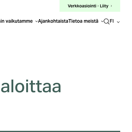
(ulkoinen
Verkkoasiointi
Liity
linkki)
FI
in vaikutamme
Ajankohtaista
Tietoa meistä
aloittaa