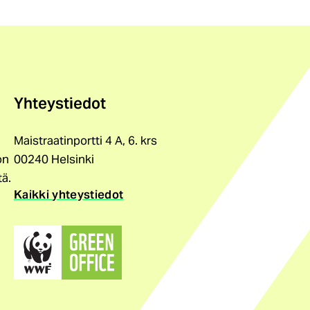
Yhteystiedot
Maistraatinportti 4 A, 6. krs
on
00240 Helsinki
tä.
Kaikki yhteystiedot
(ulkoinen
linkki)