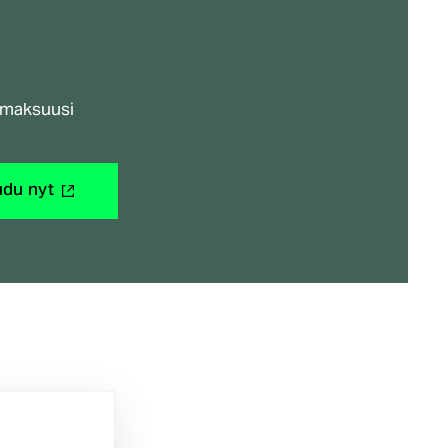
nmaksuusi
(ulkoinen
udu nyt
linkki)