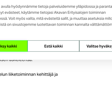
 avulla hyödynnämme tietoja palveluidemme ylläpidossa ja parant
ia näkökulmia työelämään, tämä
yt evästeet, käytämme tietojasi Akavan Erityisalojen toiminnan
n yrittäjyyden aloittamisen
ssä. Voit myös valita, mitä evästeitä sallit, ja muuttaa asetuksia mill
istä on sivustojemme luotettavan toiminnan kannalta välttämättöm
stä itsensätyöllistämisestä ja
sa. Tule kuulemaan
ksy kaikki
Estä kaikki
Valitse hyväks
a ja sen aloittamisesta ja kuinka
äisen askeleensa.
lun liiketoiminnan kehittäjä ja