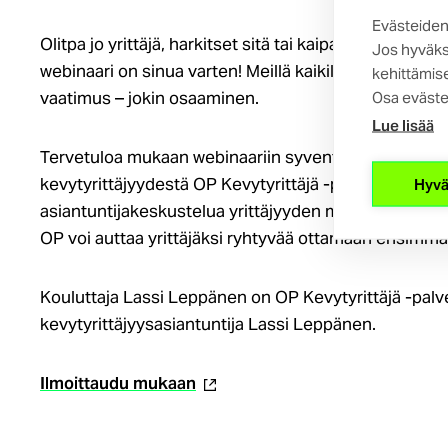
Evästeiden
Olitpa jo yrittäjä, harkitset sitä tai kaipaat vain uus
Jos hyväks
webinaari on sinua varten! Meillä kaikilla on se tärkei
kehittämise
vaatimus – jokin osaaminen.
Osa eväste
Lue lisää
Tervetuloa mukaan webinaariin syventämään ymmärry
kevytyrittäjyydestä OP Kevytyrittäjä -palvelun kans
Hyvä
asiantuntijakeskustelua yrittäjyyden mahdollisuuksist
OP voi auttaa yrittäjäksi ryhtyvää ottamaan ensimm
Kouluttaja Lassi Leppänen on OP Kevytyrittäjä -palve
kevytyrittäjyysasiantuntija Lassi Leppänen.
(ulkoinen
Ilmoittaudu mukaan
linkki)