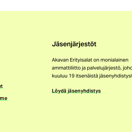
Jäsenjärjestöt
Akavan Erityisalat on monialainen
ammattiliitto ja palvelujärjestö, joh
kuuluu 19 itsenäistä jäsenyhdistys
ut
Löydä jäsenyhdistys
mme