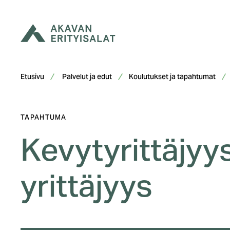
Siirry
sisältöön
Etusivu
Palvelut ja edut
Koulutukset ja tapahtumat
TAPAHTUMA
Kevytyrittäjyy
yrittäjyys