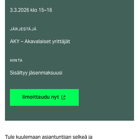
3.3.2026 klo 15–16
JÄRJESTÄJÄ
AKY – Akavalaiset yrittäjät
HINTA
Sisältyy jäsenmaksuusi
(ulkoinen
Ilmoittaudu nyt
linkki)
Tule kuulemaan asiantuntijan selkeä ja