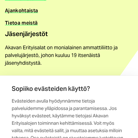
Ajankohtaista
Tietoa meistä
Jäsenjärjestöt
Akavan Erityisalat on monialainen ammattiliitto ja
palvelujärjestö, johon kuuluu 19 itsenäistä
jäsenyhdistystä.
Löydä jäsenyhdistys
Yhteystiedot
Sopiiko evästeiden käyttö?
Evästeiden avulla hyödynnämme tietoja
Maistraatinportti 4 A, 6. krs
palveluidemme ylläpidossa ja parantamisessa. Jos
00240 Helsinki
hyväksyt evästeet, käytämme tietojasi Akavan
Erityisalojen toiminnan kehittämisessä. Voit myös
Kaikki yhteystiedot
valita, mitä evästeitä sallit, ja muuttaa asetuksia milloin
tahansa. Osa evästeistä on sivustojemme luotettavan