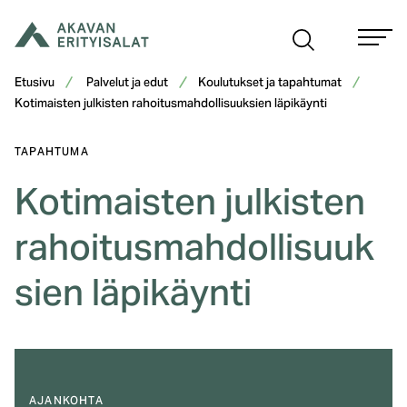
Siirry
sisältöön
Etusivu
Palvelut ja edut
Koulutukset ja tapahtumat
Kotimaisten julkisten rahoitusmahdollisuuksien läpikäynti
TAPAHTUMA
Kotimaisten julkisten
rahoitusmahdollisuuk
sien läpikäynti
AJANKOHTA