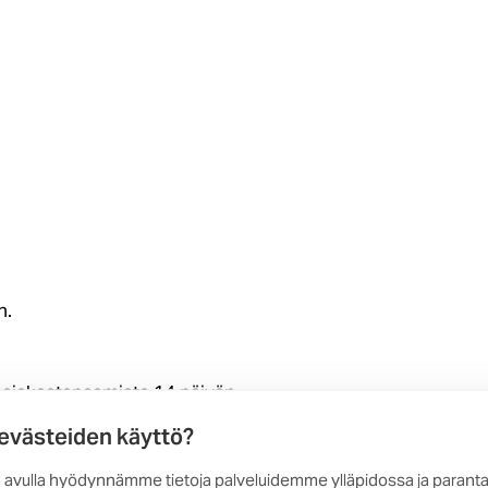
n.
asiakastapaamista 14 päivän
 evästeiden käyttö?
 avulla hyödynnämme tietoja palveluidemme ylläpidossa ja parant