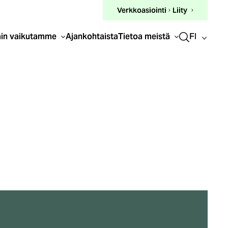
(ulkoinen
Verkkoasiointi
Liity
linkki)
FI
in vaikutamme
Ajankohtaista
Tietoa meistä