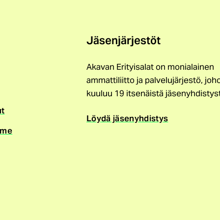
Jäsenjärjestöt
Akavan Erityisalat on monialainen
ammattiliitto ja palvelujärjestö, joh
kuuluu 19 itsenäistä jäsenyhdistys
ut
Löydä jäsenyhdistys
mme