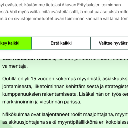
yt evästeet, käytämme tietojasi Akavan Erityisalojen toiminnan
ssä. Voit myös valita, mitä evästeitä sallit, ja muuttaa asetuksia mill
istä on sivustojemme luotettavan toiminnan kannalta välttämättöm
Kouluttaja
ksy kaikki
Estä kaikki
Valitse hyväks
Outi Huhtanen-Kuusela
, liikkeenjohdon konsultti, koulutt
valmentaja.
Outilla on yli 15 vuoden kokemus myynnistä, asiakkuuks
johtamisesta, liiketoiminnan kehittämisestä ja strategist
kumppanuuksien rakentamisesta. Lisäksi hän on työsken
markkinoinnin ja viestinnän parissa.
Näkökulmaa ovat laajentaneet roolit maajohtajana, myynt
asiakkuusjohtajana sekä myyntipäällikkönä eri kokoisissa