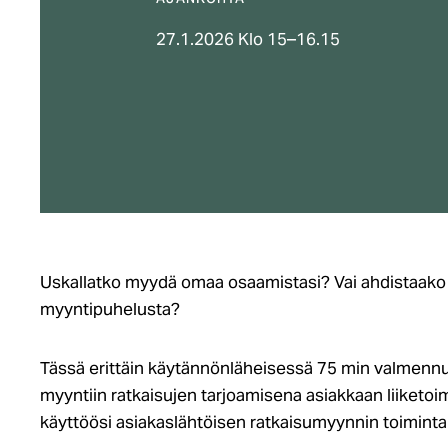
AJANKOHTA
27.1.2026 Klo 15–16.15
Uskallatko myydä omaa osaamistasi? Vai ahdistaako 
myyntipuhelusta?
Tässä erittäin käytännönläheisessä 75 min valmen
myyntiin ratkaisujen tarjoamisena asiakkaan liiketoim
käyttöösi asiakaslähtöisen ratkaisumyynnin toimintam