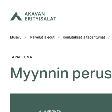
Siirry
sisältöön
Etusivu
Palvelut ja edut
Koulutukset ja tapahtumat
TAPAHTUMA
Myynnin perus