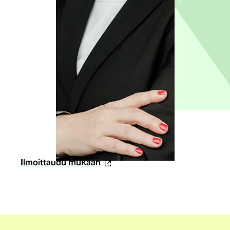
(ulkoinen
Ilmoittaudu mukaan
linkki)