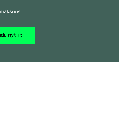
nmaksuusi
(ulkoinen
udu nyt
linkki)