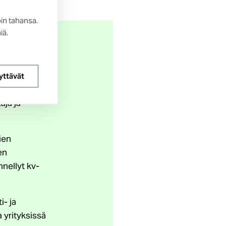
oin tahansa.
iä.
yttävät
aja ja
ien
en
nellyt kv-
i- ja
 yrityksissä