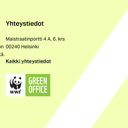
Yhteystiedot
Maistraatinportti 4 A, 6. krs
on
00240 Helsinki
tä.
Kaikki yhteystiedot
(ulkoinen
linkki)