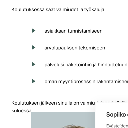
Koulutuksessa saat valmiudet ja työkaluja
asiakkaan tunnistamiseen
arvolupauksen tekemiseen
palvelusi paketointiin ja hinnoitteluun
oman myyntiprosessin rakentamisee
Koulutuksen jälkeen sinulla on valmiudet sopia 2–3 
kuluessa!
Sopiiko
Evästeiden