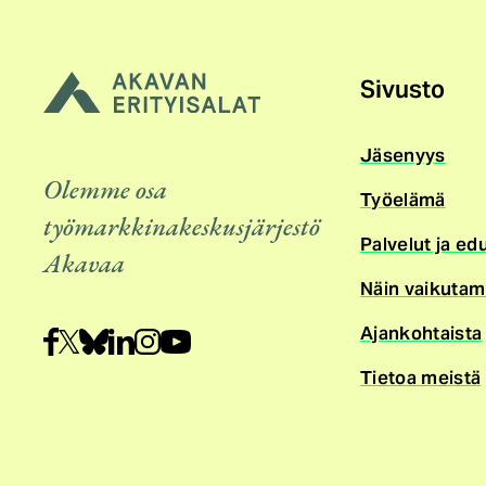
Sivusto
Jäsenyys
Olemme osa
Työelämä
työmarkkinakeskusjärjestö
Palvelut ja ed
Akavaa
Näin vaikuta
Ajankohtaista
Tietoa meistä