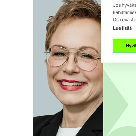
Jos hyväks
kehittämise
Osa eväste
Lue lisää
Hyvä