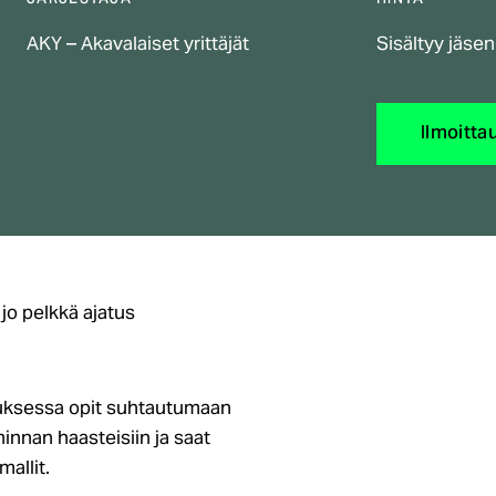
JÄRJESTÄJÄ
HINTA
AKY – Akavalaiset yrittäjät
Sisältyy jäse
Ilmoitta
jo pelkkä ajatus
nuksessa opit suhtautumaan
innan haasteisiin ja saat
allit.