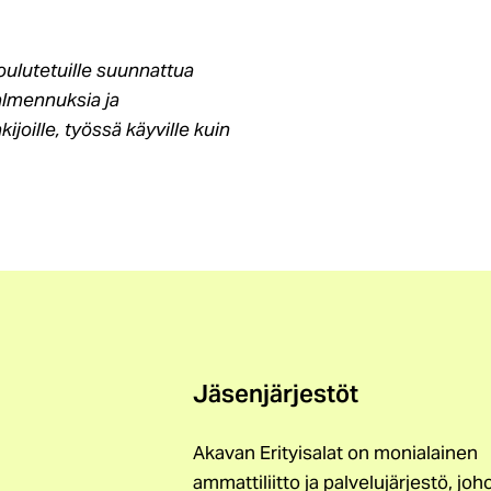
ulutetuille suunnattua
almennuksia ja
joille, työssä käyville kuin
Jäsenjärjestöt
Akavan Erityisalat on monialainen
ammattiliitto ja palvelujärjestö, joh