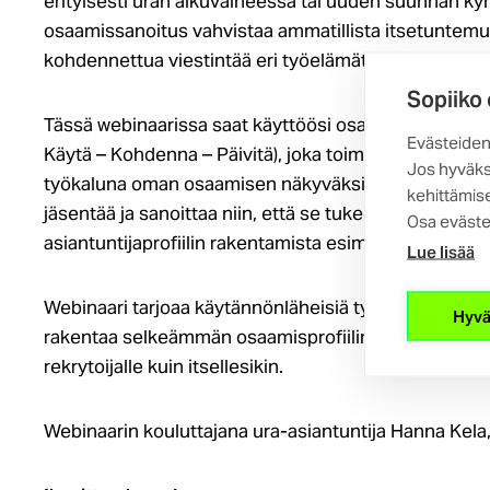
erityisesti uran alkuvaiheessa tai uuden suunnan ky
osaamissanoitus vahvistaa ammatillista itsetuntemus
kohdennettua viestintää eri työelämätilanteissa.
Sopiiko
Tässä webinaarissa saat käyttöösi osaamissyklin – viis
Evästeiden
Käytä – Kohdenna – Päivitä), joka toimii konkreettise
Jos hyväks
työkaluna oman osaamisen näkyväksi tekemiseen. K
kehittämise
jäsentää ja sanoittaa niin, että se tukee työnhakua, 
Osa eväste
asiantuntijaprofiilin rakentamista esimerkiksi LinkedI
Lue lisää
Webinaari tarjoaa käytännönläheisiä työkaluja ja teknii
Hyvä
rakentaa selkeämmän osaamisprofiilin ja tehdä osaam
rekrytoijalle kuin itsellesikin.
Webinaarin kouluttajana ura-asiantuntija Hanna Kel