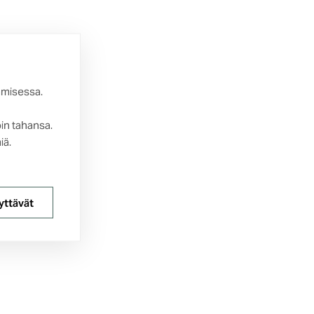
amisessa.
oin tahansa.
iä.
yttävät