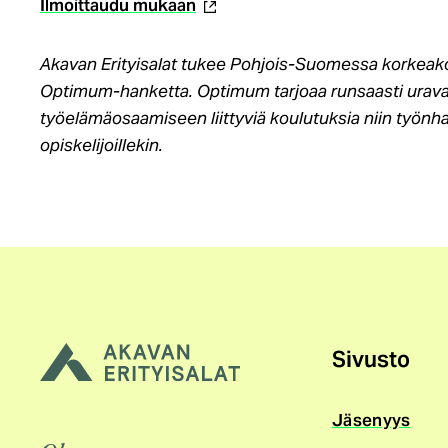
(ulkoinen
Ilmoittaudu mukaan
linkki)
Akavan Erityisalat tukee Pohjois-Suomessa korkeako
Optimum-hanketta. Optimum tarjoaa runsaasti urav
työelämäosaamiseen liittyviä koulutuksia niin työnhaki
opiskelijoillekin.
Sivusto
Jäsenyys