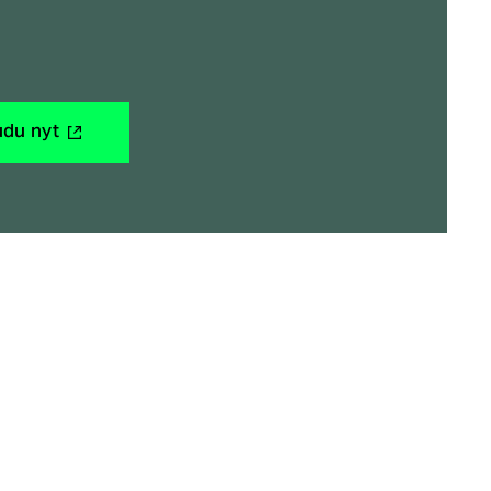
(ulkoinen
udu nyt
linkki)