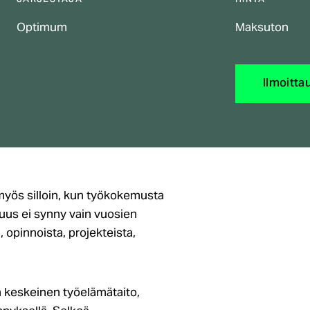
JÄRJESTÄJÄ
HINTA
Optimum
Maksuton
Ilmoitta
 myös silloin, kun työkokemusta
juus ei synny vain vuosien
opinnoista, projekteista,
 keskeinen työelämätaito,