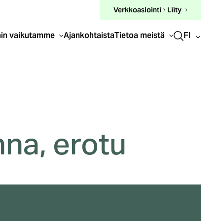
(ulkoinen
Verkkoasiointi
Liity
linkki)
FI
in vaikutamme
Ajankohtaista
Tietoa meistä
na, erotu