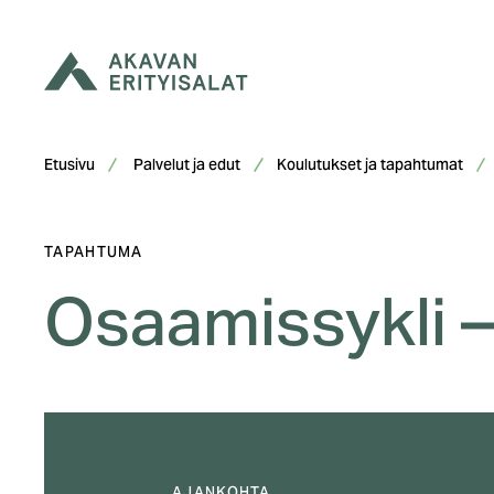
Siirry
sisältöön
Etusivu
Palvelut ja edut
Koulutukset ja tapahtumat
TAPAHTUMA
Osaamissykli –