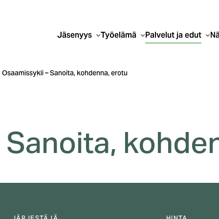
Jäsenyys
Työelämä
Palvelut ja edut
Nä
Osaamissykli – Sanoita, kohdenna, erotu
 Sanoita, kohden