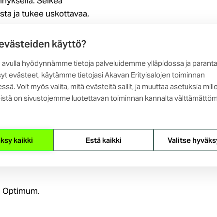
nnyksellä. Selkeä
ta ja tukee uskottavaa,
 evästeiden käyttö?
i askelta (Kerää – Tiivistä –
 avulla hyödynnämme tietoja palveluidemme ylläpidossa ja parant
na ajattelun ja jäsentämisen
yt evästeet, käytämme tietojasi Akavan Erityisalojen toiminnan
äymme läpi, miten osaamista voi
ssä. Voit myös valita, mitä evästeitä sallit, ja muuttaa asetuksia mill
verkostoitumista ja
istä on sivustojemme luotettavan toiminnan kannalta välttämättöm
nissä.
koita, joiden avulla voit
ksy kaikki
Estä kaikki
Valitse hyväks
isesi näkyväksi – niin
a, Optimum.