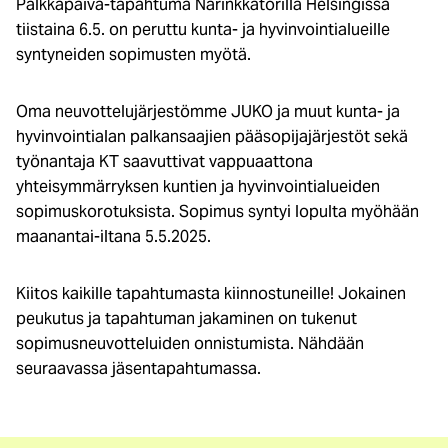
Palkkapäivä-tapahtuma Narinkkatorilla Helsingissä
tiistaina 6.5. on peruttu kunta- ja hyvinvointialueille
syntyneiden sopimusten myötä.
Oma neuvottelujärjestömme JUKO ja muut kunta- ja
hyvinvointialan palkansaajien pääsopijajärjestöt sekä
työnantaja KT saavuttivat vappuaattona
yhteisymmärryksen kuntien ja hyvinvointialueiden
sopimuskorotuksista. Sopimus syntyi lopulta myöhään
maanantai-iltana 5.5.2025.
Kiitos kaikille tapahtumasta kiinnostuneille! Jokainen
peukutus ja tapahtuman jakaminen on tukenut
sopimusneuvotteluiden onnistumista. Nähdään
seuraavassa jäsentapahtumassa.