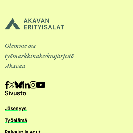
Olemme osa
työmarkkinakeskusjärjestö
Akavaa
Sivusto
Jäsenyys
Työelämä
Palvelut ja edut