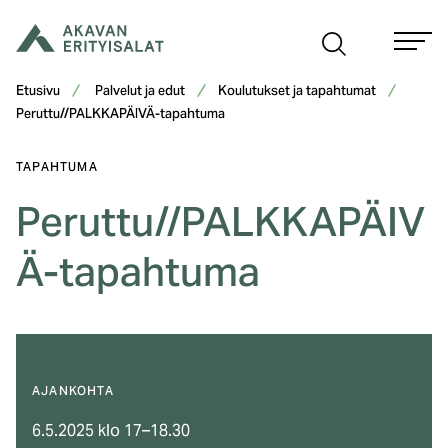
Siirry
sisältöön
Etusivu
Palvelut ja edut
Koulutukset ja tapahtumat
Peruttu//PALKKAPÄIVÄ-tapahtuma
TAPAHTUMA
Peruttu//PALKKAPÄIV
Ä-tapahtuma
AJANKOHTA
6.5.2025 klo 17–18.30