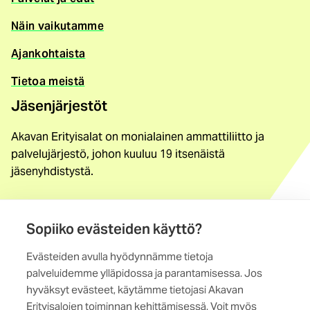
Näin vaikutamme
Ajankohtaista
Tietoa meistä
Jäsenjärjestöt
Akavan Erityisalat on monialainen ammattiliitto ja
palvelujärjestö, johon kuuluu 19 itsenäistä
jäsenyhdistystä.
Löydä jäsenyhdistys
Yhteystiedot
Sopiiko evästeiden käyttö?
Evästeiden avulla hyödynnämme tietoja
Maistraatinportti 4 A, 6. krs
palveluidemme ylläpidossa ja parantamisessa. Jos
00240 Helsinki
hyväksyt evästeet, käytämme tietojasi Akavan
Erityisalojen toiminnan kehittämisessä. Voit myös