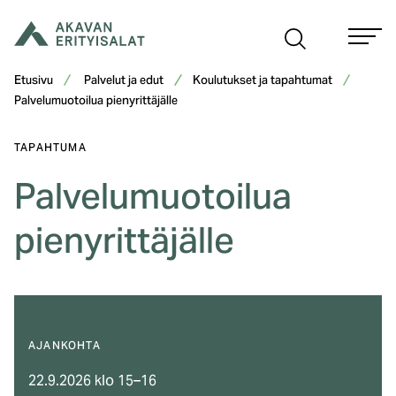
Siirry
sisältöön
Etusivu
Palvelut ja edut
Koulutukset ja tapahtumat
Palvelumuotoilua pienyrittäjälle
TAPAHTUMA
Palvelumuotoilua
pienyrittäjälle
AJANKOHTA
22.9.2026 klo 15–16