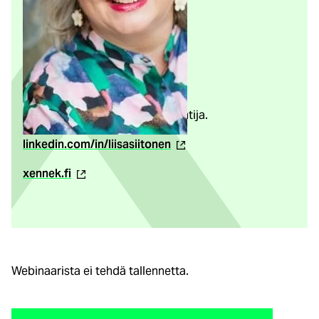
Kouluttaja
Liisa Siitonen / Xennek Oy
Liisa on kokenut kouluttaja ja
markkinointiviestinnän asiantuntija.
(ulkoinen
linkedin.com/in/liisasiitonen
linkki)
(ulkoinen
xennek.fi
linkki)
Webinaarista ei tehdä tallennetta.