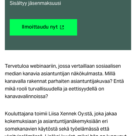
Sisältyy jäsenmaksuusi
(ulkoinen
Ilmoittaudu nyt
linkki)
Tervetuloa webinaariin, jossa vertaillaan sosiaalisen
median kanavia asiantuntijan näkökulmasta. Millä
kanavalla rakennat parhaiten asiantuntijakuvaa? Entä
mikä rooli turvallisuudella ja eettisyydellä on
kanavavalinnoissa?
Kouluttajana toimii Liisa Xennek Oy:stä, joka jakaa
kokemuksiaan ja asiantuntijanäkemyksiään eri
somekanavien käytöstä sekä työelämässä että