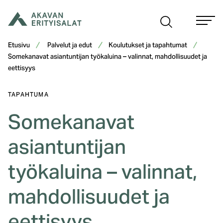
Siirry
sisältöön
Etusivu
Palvelut ja edut
Koulutukset ja tapahtumat
Somekanavat asiantuntijan työkaluina – valinnat, mahdollisuudet ja
eettisyys
TAPAHTUMA
Somekanavat
asiantuntijan
työkaluina – valinnat,
mahdollisuudet ja