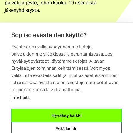
palvelujärjestö, johon kuuluu 19 itsenäistä
jäsenyhdistystä.
Löydä jäsenyhdistys
Yhteystiedot
Sopiiko evästeiden käyttö?
Evästeiden avulla hyödynnämme tietoja
Maistraatinportti 4 A, 6. krs
palveluidemme ylläpidossa ja parantamisessa. Jos
00240 Helsinki
hyväksyt evästeet, käytämme tietojasi Akavan
Erityisalojen toiminnan kehittämisessä. Voit myös
Kaikki yhteystiedot
valita, mitä evästeitä sallit, ja muuttaa asetuksia milloin
tahansa. Osa evästeistä on sivustojemme luotettavan
toiminnan kannalta välttämättömiä.
Lue lisää
(ulkoinen
Hyväksy kaikki
linkki)
Estä kaikki