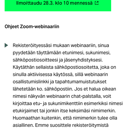
(
Ilmoittaudu 28.3. klo 10 mennessä
u
l
k
Ohjeet Zoom-webinaariin
o
i
n
Rekisteröityessäsi mukaan webinaariin, sinua
e
pyydetään täyttämään etunimesi, sukunimesi,
n
sähköpostiosoitteesi ja jäsenyhdistyksesi.
l
Käytäthän sellaista sähköpostiosoitetta, joka on
i
sinulla aktiivisessa käytössä, sillä webinaarin
n
osallistumislinkki ja tapahtumamuistutukset
k
lähetetään ko. sähköpostiin. Jos et halua oikean
k
nimesi näkyvän webinaarin chat-palstalla, voit
i
kirjoittaa etu- ja sukunimikenttiin esimerkiksi nimesi
)
etukirjaimet tai jonkin itse keksimäsi nimimerkin.
Huomaathan kuitenkin, että nimimerkin tulee olla
asiallinen. Emme suosittele rekisteröitymistä