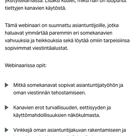
yksityiselämässä. Lisäksi kuulet, miksi hän on luopunut
tiettyjen kanavien käytöstä.
Tämä webinaari on suunnattu asiantuntijoille, jotka
haluavat ymmärtää paremmin eri somekanavien
vahvuuksia ja heikkouksia sekä löytää omiin tarpeisiinsa
sopivimmat viestintäalustat.
Webinaarissa opit:
Mitkä somekanavat sopivat asiantuntijatyöhön ja
oman viestinnän tehostamiseen.
Kanavien erot turvallisuuden, eettisyyden ja
käyttömahdollisuuksien näkökulmasta.
Vinkkejä oman asiantuntijakuvan rakentamiseen ja