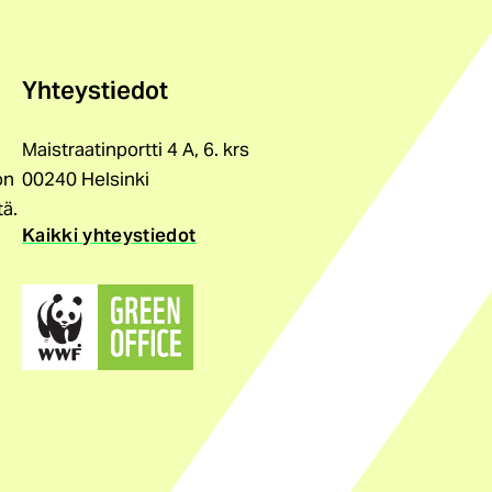
Yhteystiedot
Maistraatinportti 4 A, 6. krs
on
00240 Helsinki
tä.
Kaikki yhteystiedot
(ulkoinen
linkki)