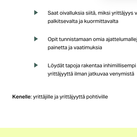
Saat oivalluksia siitä, miksi yrittäjyy
palkitsevalta ja kuormittavalta
Opit tunnistamaan omia ajattelumallej
painetta ja vaatimuksia
Löydät tapoja rakentaa inhimillisempi
yrittäjyyttä ilman jatkuvaa venymistä
Kenelle
: yrittäjille ja yrittäjyyttä pohtiville