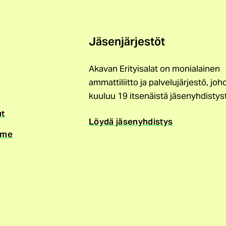
Jäsenjärjestöt
Akavan Erityisalat on monialainen
ammattiliitto ja palvelujärjestö, joh
kuuluu 19 itsenäistä jäsenyhdistys
ut
Löydä jäsenyhdistys
mme