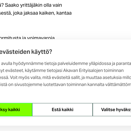
Saako yrittäjäkin olla vain
estä, joka jaksaa kaiken, kantaa
ormitusta ja voimavaroja,
ysähdymme omien ajattelumallien
 evästeiden käyttö?
tko suhtautua itseesi hieman
 avulla hyödynnämme tietoja palveluidemme ylläpidossa ja parant
yt evästeet, käytämme tietojasi Akavan Erityisalojen toiminnan
ssä. Voit myös valita, mitä evästeitä sallit, ja muuttaa asetuksia mill
ävämpi tapa olla yrittäjä ilman,
istä on sivustojemme luotettavan toiminnan kannalta välttämättöm
ksy kaikki
Estä kaikki
Valitse hyväks