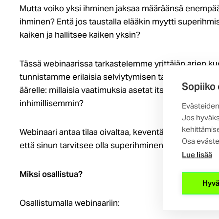
Mutta voiko yksi ihminen jaksaa määräänsä enempää? 
ihminen? Entä jos taustalla elääkin myytti superihmis
kaiken ja hallitsee kaiken yksin?
Tässä webinaarissa tarkastelemme yrittäjän arjen ku
tunnistamme erilaisia selviytymisen tapoja sekä p
Sopiiko
äärelle: millaisia vaatimuksia asetat itsellesi? Voisi
inhimillisemmin?
Evästeiden
Jos hyväks
kehittämise
Webinaari antaa tilaa oivaltaa, keventää ja löytää kest
Osa eväste
että sinun tarvitsee olla superihminen.
Lue lisää
Miksi osallistua?
Hyvä
Osallistumalla webinaariin: