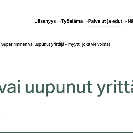
Jäsenyys
Työelämä
Palvelut ja edut
Nä
Superihminen vai uupunut yrittäjä – myytti, joka vie voimat
ai uupunut yrittä
t