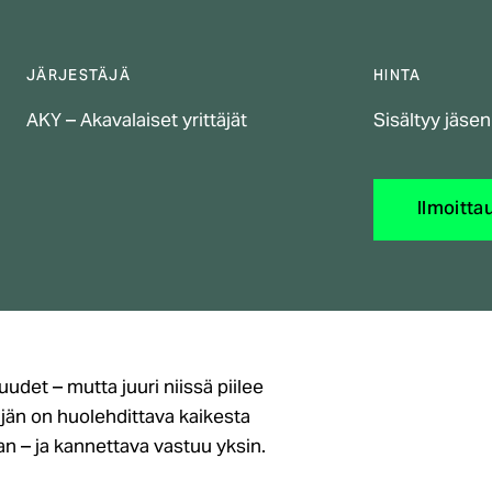
JÄRJESTÄJÄ
HINTA
AKY – Akavalaiset yrittäjät
Sisältyy jäse
Ilmoitta
uudet – mutta juuri niissä piilee
äjän on huolehdittava kaikesta
an – ja kannettava vastuu yksin.