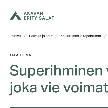
Siirry
sisältöön
Etusivu
Palvelut ja edut
Koulutukset ja tapahtumat
TAPAHTUMA
Superihminen v
joka vie voima