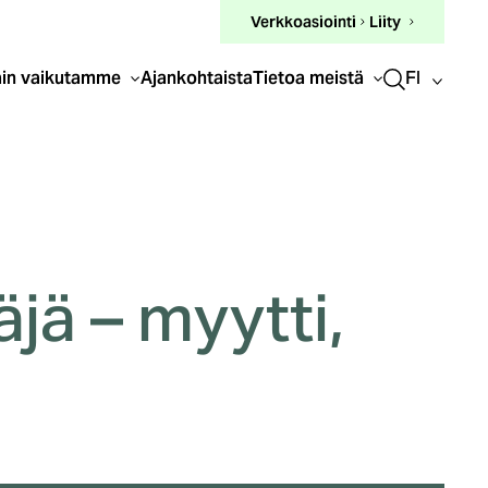
(ulkoinen
Verkkoasiointi
Liity
linkki)
FI
in vaikutamme
Ajankohtaista
Tietoa meistä
jä – myytti,