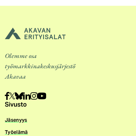
Olemme osa
työmarkkinakeskusjärjestö
Akavaa
Sivusto
Jäsenyys
Työelämä