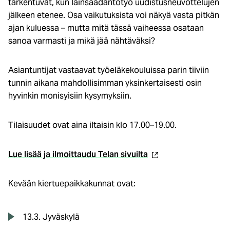
tarkentuvat, kun lainsäädäntötyö uudistusneuvottelujen
jälkeen etenee. Osa vaikutuksista voi näkyä vasta pitkän
ajan kuluessa – mutta mitä tässä vaiheessa osataan
sanoa varmasti ja mikä jää nähtäväksi?
Asiantuntijat vastaavat työeläkekouluissa parin tiiviin
tunnin aikana mahdollisimman yksinkertaisesti osin
hyvinkin monisyisiin kysymyksiin.
Tilaisuudet ovat aina iltaisin klo 17.00–19.00.
(ulkoinen
Lue lisää ja ilmoittaudu Telan sivuilta
linkki)
Kevään kiertuepaikkakunnat ovat:
13.3. Jyväskylä