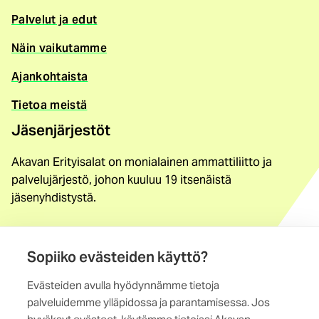
Palvelut ja edut
Näin vaikutamme
Ajankohtaista
Tietoa meistä
Jäsenjärjestöt
Akavan Erityisalat on monialainen ammattiliitto ja
palvelujärjestö, johon kuuluu 19 itsenäistä
jäsenyhdistystä.
Löydä jäsenyhdistys
Yhteystiedot
Sopiiko evästeiden käyttö?
Evästeiden avulla hyödynnämme tietoja
Maistraatinportti 4 A, 6. krs
palveluidemme ylläpidossa ja parantamisessa. Jos
00240 Helsinki