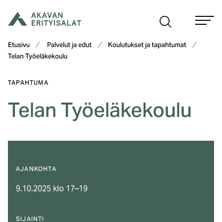
Siirry
sisältöön
Etusivu
Palvelut ja edut
Koulutukset ja tapahtumat
Telan Työeläkekoulu
TAPAHTUMA
Telan Työeläkekoulu
AJANKOHTA
9.10.2025 klo 17–19
SIJAINTI