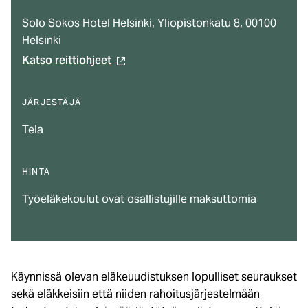
Solo Sokos Hotel Helsinki, Yliopistonkatu 8, 00100
Helsinki
Katso reittiohjeet
(ulkoinen
linkki)
JÄRJESTÄJÄ
Tela
HINTA
Työeläkekoulut ovat osallistujille maksuttomia
Käynnissä olevan eläkeuudistuksen lopulliset seuraukset
sekä eläkkeisiin että niiden rahoitusjärjestelmään