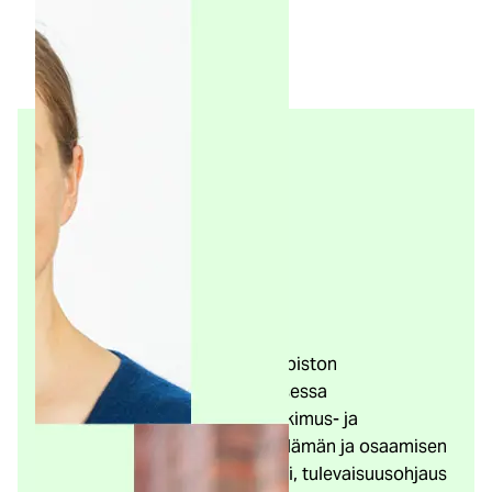
Kouluttajat
Johanna Ollila
toimii Turun yliopiston
Tulevaisuuden tutkimuskeskuksessa
tutkimuspäällikkönä. Hänen tutkimus- ja
opetuskohteisiinsa kuuluu työelämän ja osaamisen
tulevaisuus, osaamisidentiteetti, tulevaisuusohjaus