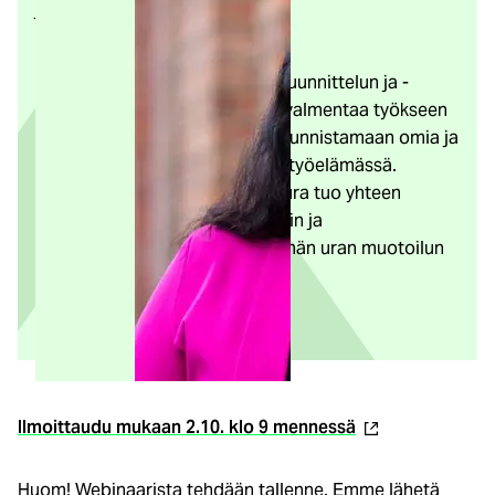
ja kokemuksellinen oppiminen.
Laura Paaso
työskentelee
tulevaisuusorientoituneen urasuunnittelun ja -
ohjauksen asiantuntijana sekä valmentaa työkseen
asiantuntijoita ja esihenkilöitä tunnistamaan omia ja
tiimin vahvuuksia muuttuvassa työelämässä.
Väitöskirjatutkimuksessaan Laura tuo yhteen
merkityksellisyyden, hyvinvoinnin ja
osaamisidentiteetin kestävämmän uran muotoilun
elementteinä.
(ulkoinen
Ilmoittaudu mukaan 2.10. klo 9 mennessä
linkki)
Huom! Webinaarista tehdään tallenne. Emme lähetä