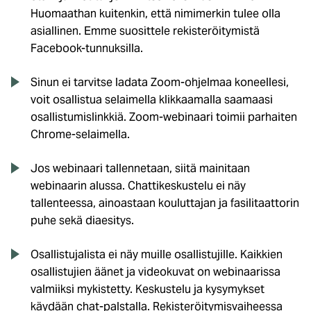
Huomaathan kuitenkin, että nimimerkin tulee olla
asiallinen. Emme suosittele rekisteröitymistä
Facebook-tunnuksilla.
Sinun ei tarvitse ladata Zoom-ohjelmaa koneellesi,
voit osallistua selaimella klikkaamalla saamaasi
osallistumislinkkiä. Zoom-webinaari toimii parhaiten
Chrome-selaimella.
Jos webinaari tallennetaan, siitä mainitaan
webinaarin alussa. Chattikeskustelu ei näy
tallenteessa, ainoastaan kouluttajan ja fasilitaattorin
puhe sekä diaesitys.
Osallistujalista ei näy muille osallistujille. Kaikkien
osallistujien äänet ja videokuvat on webinaarissa
valmiiksi mykistetty. Keskustelu ja kysymykset
käydään chat-palstalla. Rekisteröitymisvaiheessa