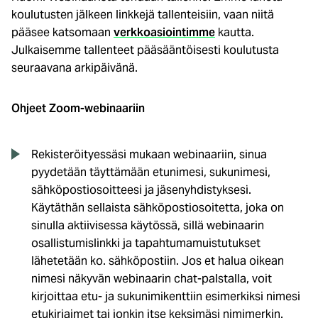
koulutusten jälkeen linkkejä tallenteisiin, vaan niitä
pääsee katsomaan
verkkoasiointimme
kautta.
Julkaisemme tallenteet pääsääntöisesti koulutusta
seuraavana arkipäivänä.
Ohjeet Zoom-webinaariin
Rekisteröityessäsi mukaan webinaariin, sinua
pyydetään täyttämään etunimesi, sukunimesi,
sähköpostiosoitteesi ja jäsenyhdistyksesi.
Käytäthän sellaista sähköpostiosoitetta, joka on
sinulla aktiivisessa käytössä, sillä webinaarin
osallistumislinkki ja tapahtumamuistutukset
lähetetään ko. sähköpostiin. Jos et halua oikean
nimesi näkyvän webinaarin chat-palstalla, voit
kirjoittaa etu- ja sukunimikenttiin esimerkiksi nimesi
etukirjaimet tai jonkin itse keksimäsi nimimerkin.