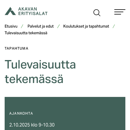
Siirry
sisältöön
Etusivu
Palvelut ja edut
Koulutukset ja tapahtumat
Tulevaisuutta tekemässä
TAPAHTUMA
Tulevaisuutta
tekemässä
AJANKOHTA
2.10.2025 klo 9-10.30