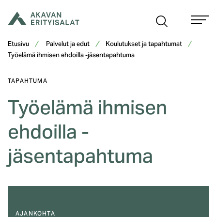
Siirry
sisältöön
Etusivu
Palvelut ja edut
Koulutukset ja tapahtumat
Työelämä ihmisen ehdoilla -jäsentapahtuma
TAPAHTUMA
Työelämä ihmisen
ehdoilla -
jäsentapahtuma
AJANKOHTA