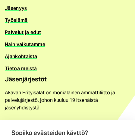
Jäsenyys
Työelämä
Palvelut ja edut
Näin vaikutamme
Ajankohtaista
Tietoa meistä
Jäsenjärjestöt
Akavan Erityisalat on monialainen ammattiliitto ja
palvelujärjestö, johon kuuluu 19 itsenäistä
jäsenyhdistystä.
Löydä jäsenyhdistys
Yhteystiedot
Sopiiko evästeiden käyttö?