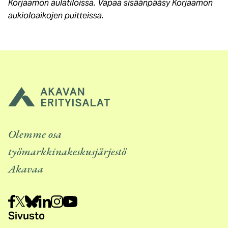
Korjaamon aulatiloissa. Vapaa sisäänpääsy Korjaamon
aukioloaikojen puitteissa.
Olemme osa
työmarkkinakeskusjärjestö
Akavaa
Sivusto