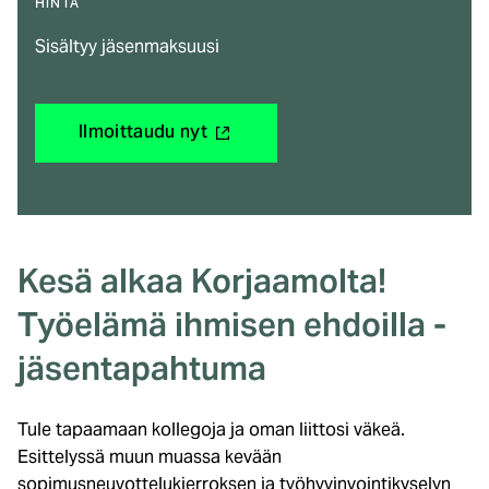
HINTA
Sisältyy jäsenmaksuusi
(ulkoinen
Ilmoittaudu nyt
linkki)
Kesä alkaa Korjaamolta!
Työelämä ihmisen ehdoilla -
jäsentapahtuma
Tule tapaamaan kollegoja ja oman liittosi väkeä.
Esittelyssä muun muassa kevään
sopimusneuvottelukierroksen ja työhyvinvointikyselyn