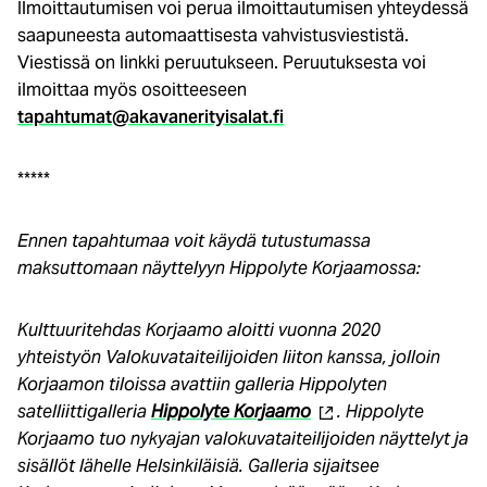
Ilmoittautumisen voi perua ilmoittautumisen yhteydessä
saapuneesta automaattisesta vahvistusviestistä.
Viestissä on linkki peruutukseen. Peruutuksesta voi
ilmoittaa myös osoitteeseen
tapahtumat@akavanerityisalat.fi
*****
Ennen tapahtumaa voit käydä tutustumassa
maksuttomaan näyttelyyn Hippolyte Korjaamossa:
Kulttuuritehdas Korjaamo aloitti vuonna 2020
yhteistyön Valokuvataiteilijoiden liiton kanssa, jolloin
Korjaamon tiloissa avattiin galleria Hippolyten
(ulkoinen
satelliittigalleria
Hippolyte Korjaamo
. Hippolyte
linkki)
Korjaamo tuo nykyajan valokuvataiteilijoiden näyttelyt ja
sisällöt lähelle Helsinkiläisiä. Galleria sijaitsee