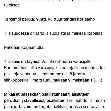
tulokset.
Tarkempi paikka:
Vintti
, Kulttuuritehdas Korjaamo
Tilaisuudessa on tarjolla suolaista ja makeaa iltapalaa.
Nähdään Korjaamolla!
Tilaisuus on täynnä.
Voit ilmoittautua varasijalle.
Huomioithan, että varasijojakin on rajallinen määrä. Jos
paikkoja vapautuu, ilmoitamme niistä jonottajille
(ulkoin
sähköpostilla.
Ilmoittaudu mukaan viimeistään 1.6.
linkki)
Mikäli et pääsekään osallistumaan tilaisuuteen,
peruthan ystävällisesti osallistumisesi
mahdollisimman
pian, jotta voimme tarjota paikkaa jonossa seuraavalle.