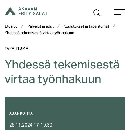
Siirry
sisältöön
Etusivu
Palvelut ja edut
Koulutukset ja tapahtumat
Yhdessä tekemisestä virtaa työnhakuun
TAPAHTUMA
Yhdessä tekemisestä
virtaa työnhakuun
AJANKOHTA
26.11.2024 17-19.30