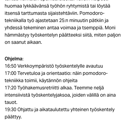
huomaa lykkäävänsä työhön ryhtymistä tai löytää
itsensä tarttumasta sijaistehtäviin. Pomodoro-
tekniikalla työ ajastetaan 25:n minuutin pätkiin ja
yhdessä tekeminen antaa voimaa ja tsemppiä. Moni
hämmästyy työskentelyn päätteeksi siitä, miten paljon
on saanut aikaan.
Ohjelma
:
16:50 Verkkoympäristö työskentelylle avautuu
17:00 Tervetuloa ja orientaatio: näin pomodoro-
tekniikka toimii, käytännön ohjeita
17:20 Työhakemusretriitti alkaa. Teemme neljä
intensiivistä työskentelyjaksoa, joiden välillä on aina
tauot.
19:30 Ohjattu ja aikataulutettu yhteinen työskentely
päättyy.