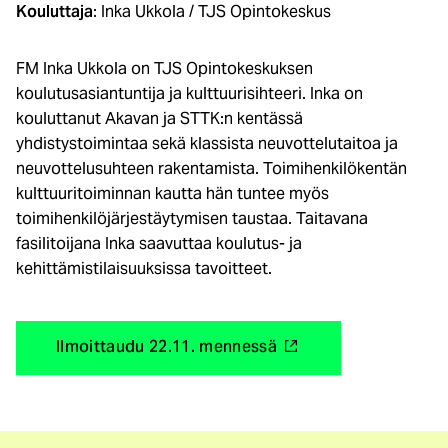
Kouluttaja
: Inka Ukkola / TJS Opintokeskus
FM Inka Ukkola on TJS Opintokeskuksen
koulutusasiantuntija ja kulttuurisihteeri. Inka on
kouluttanut Akavan ja STTK:n kentässä
yhdistystoimintaa sekä klassista neuvottelutaitoa ja
neuvottelusuhteen rakentamista. Toimihenkilökentän
kulttuuritoiminnan kautta hän tuntee myös
toimihenkilöjärjestäytymisen taustaa. Taitavana
fasilitoijana Inka saavuttaa koulutus- ja
kehittämistilaisuuksissa tavoitteet.
(
Ilmoittaudu 22.11. mennessä
u
l
k
o