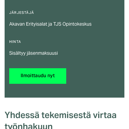
JÄRJESTÄJÄ
Akavan Erityisalat ja TJS Opintokeskus
HINTA
Sisältyy jäsenmaksuusi
Ilmoittaudu nyt
Yhdessä tekemisestä virtaa
työnhakuun