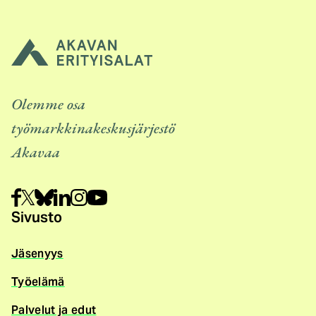
i
n
e
n
l
i
Olemme osa
n
työmarkkinakeskusjärjestö
k
Akavaa
k
i
)
Sivusto
Jäsenyys
Työelämä
Palvelut ja edut