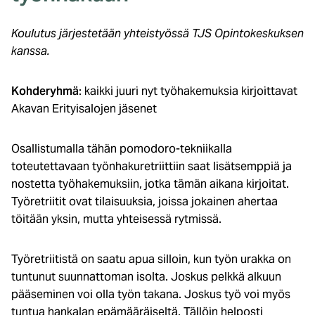
Koulutus järjestetään yhteistyössä TJS Opintokeskuksen
kanssa.
Kohderyhmä
: kaikki juuri nyt työhakemuksia kirjoittavat
Akavan Erityisalojen jäsenet
Osallistumalla tähän pomodoro-tekniikalla
toteutettavaan työnhakuretriittiin saat lisätsemppiä ja
nostetta työhakemuksiin, jotka tämän aikana kirjoitat.
Työretriitit ovat tilaisuuksia, joissa jokainen ahertaa
töitään yksin, mutta yhteisessä rytmissä.
Työretriitistä on saatu apua silloin, kun työn urakka on
tuntunut suunnattoman isolta. Joskus pelkkä alkuun
pääseminen voi olla työn takana. Joskus työ voi myös
tuntua hankalan epämääräiseltä. Tällöin helposti