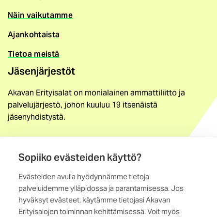
Näin vaikutamme
Ajankohtaista
Tietoa meistä
Jäsenjärjestöt
Akavan Erityisalat on monialainen ammattiliitto ja
palvelujärjestö, johon kuuluu 19 itsenäistä
jäsenyhdistystä.
Löydä jäsenyhdistys
Yhteystiedot
Sopiiko evästeiden käyttö?
Evästeiden avulla hyödynnämme tietoja
Maistraatinportti 4 A, 6. krs
palveluidemme ylläpidossa ja parantamisessa. Jos
00240 Helsinki
hyväksyt evästeet, käytämme tietojasi Akavan
Erityisalojen toiminnan kehittämisessä. Voit myös
Kaikki yhteystiedot