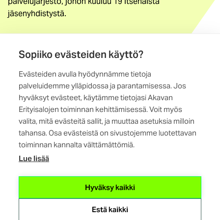
palvelujärjestö, johon kuuluu 19 itsenäistä
jäsenyhdistystä.
Löydä jäsenyhdistys
Yhteystiedot
Sopiiko evästeiden käyttö?
Evästeiden avulla hyödynnämme tietoja
Maistraatinportti 4 A, 6. krs
palveluidemme ylläpidossa ja parantamisessa. Jos
00240 Helsinki
hyväksyt evästeet, käytämme tietojasi Akavan
Erityisalojen toiminnan kehittämisessä. Voit myös
Kaikki yhteystiedot
valita, mitä evästeitä sallit, ja muuttaa asetuksia milloin
tahansa. Osa evästeistä on sivustojemme luotettavan
toiminnan kannalta välttämättömiä.
Lue lisää
(ulkoinen
Hyväksy kaikki
linkki)
Estä kaikki