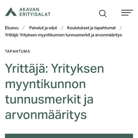
Siirry
sisältöön
Etusivu
Palvelut ja edut
Koulutukset ja tapahtumat
Yrittäjä: Yrityksen myyntikunnon tunnusmerkit ja arvonmääritys
TAPAHTUMA
Yrittäjä: Yrityksen
myyntikunnon
tunnusmerkit ja
arvonmääritys