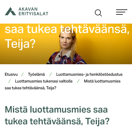
Siirry
Mistä luottamusmies
sisältöön
saa tukea tehtäväänsä,
Teija?
Etusivu
Työelämä
Luottamusmies- ja henkilöstöedustus
Luottamusmies tukenasi valtiolla
Mistä luottamusmies
saa tukea tehtäväänsä, Teija?
Mistä luottamusmies saa
tukea tehtäväänsä, Teija?