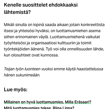
Kenelle suosittelet ehdokkaaksi
lähtemistä?
Mikäli sinulla on kipinä saada aikaan jotain konkreettista
itsesi ja yhteisösi hyväksi, on luottamusmiehen asema
siihen erinomainen väylä. Luottamusmiehenä vaikutat
työyhteisösi ja organisaatiosi kulttuuriin ja toimit
työntekijöiden äänenä. Työ voi olla onnellisuuden lähde,
kun olosuhteet ovat kunnossa.
Teijan työn luonteen vuoksi emme käytä haastattelussa
hänen sukunimeään.
Lue myös:
Millainen on hyvä luottamusmies, Milla Eräsaari?
Mitä luottamusmies tekee, Riina Linna?