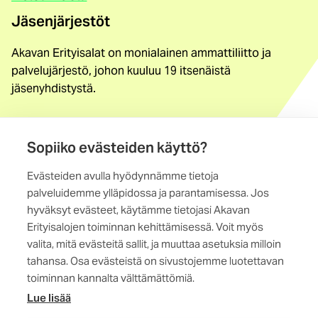
Jäsenjärjestöt
Akavan Erityisalat on monialainen ammattiliitto ja
palvelujärjestö, johon kuuluu 19 itsenäistä
jäsenyhdistystä.
Löydä jäsenyhdistys
Sopiiko evästeiden käyttö?
Yhteystiedot
Evästeiden avulla hyödynnämme tietoja
Maistraatinportti 4 A, 6. krs
palveluidemme ylläpidossa ja parantamisessa. Jos
00240 Helsinki
hyväksyt evästeet, käytämme tietojasi Akavan
Erityisalojen toiminnan kehittämisessä. Voit myös
Kaikki yhteystiedot
valita, mitä evästeitä sallit, ja muuttaa asetuksia milloin
tahansa. Osa evästeistä on sivustojemme luotettavan
toiminnan kannalta välttämättömiä.
Lue lisää