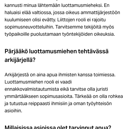
kannusti minua lähtemään luottamusmieheksi. En
haluaisi elää valtiossa, jossa oikeus ammattijärjestöön
kuulumiseen olisi evätty. Liittojen rooli ei rajoitu
sopimusneuvotteluihin. Tarvitsemme tekijöitä myös
työpaikoille puolustamaan työntekijöiden oikeuksia.
Pärjääkö luottamusmiehen tehtävässä
arkijärjellä?
Arkijärjestä on aina apua ihmisten kanssa toimiessa.
Luottamusmiehen rooli ei vaadi
ennakkovalmistautumista eikä tarvitse olla juristi
ymmärtääkseen sopimusasioita. Tärkeää on olla rohkea
ja tutustua reippaasti ihmisiin ja oman työyhteisön
asioihin.
Millaisissa asioissa olet tarvinnut apua?