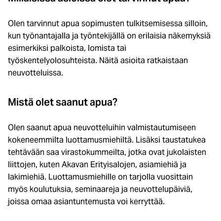
Olen tarvinnut apua sopimusten tulkitsemisessa silloin,
kun työnantajalla ja työntekijällä on erilaisia näkemyksiä
esimerkiksi palkoista, lomista tai
työskentelyolosuhteista. Näitä asioita ratkaistaan
neuvotteluissa.
Mistä olet saanut apua?
Olen saanut apua neuvotteluihin valmistautumiseen
kokeneemmilta luottamusmiehiltä. Lisäksi taustatukea
tehtävään saa virastokummeilta, jotka ovat jukolaisten
liittojen, kuten Akavan Erityisalojen, asiamiehiä ja
lakimiehiä. Luottamusmiehille on tarjolla vuosittain
myös koulutuksia, seminaareja ja neuvottelupäiviä,
joissa omaa asiantuntemusta voi kerryttää.