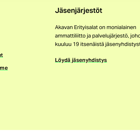
Jäsenjärjestöt
Akavan Erityisalat on monialainen
ammattiliitto ja palvelujärjestö, joh
kuuluu 19 itsenäistä jäsenyhdistys
ut
Löydä jäsenyhdistys
mme