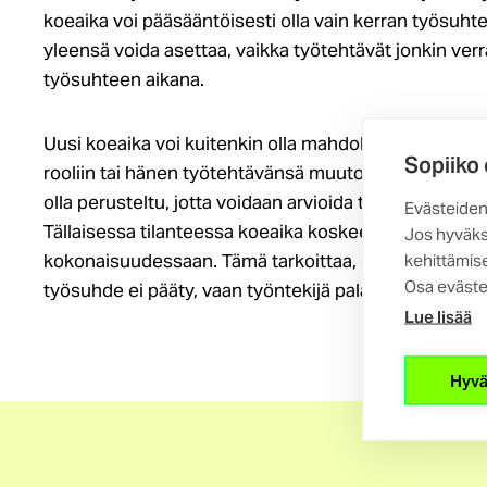
koeaika voi pääsääntöisesti olla vain kerran työsuht
yleensä voida asettaa, vaikka työtehtävät jonkin v
työsuhteen aikana.
Uusi koeaika voi kuitenkin olla mahdollinen, jos työn
Sopiiko
rooliin tai hänen työtehtävänsä muutoin muuttuvat ol
olla perusteltu, jotta voidaan arvioida työntekijän su
Evästeiden
Tällaisessa tilanteessa koeaika koskee vain uusia ty
Jos hyväks
kokonaisuudessaan. Tämä tarkoittaa, että mahdolli
kehittämise
Osa eväste
työsuhde ei pääty, vaan työntekijä palaa lähtökohtais
Lue lisää
Hyvä