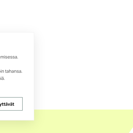
amisessa.
oin tahansa.
iä.
yttävät