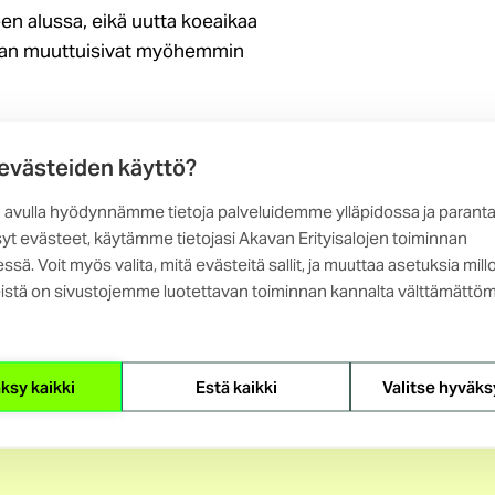
een alussa, eikä uutta koeaikaa
erran muuttuisivat myöhemmin
tekijä siirtyy kokonaan uuteen
 evästeiden käyttö?
ennaisesti. Tällöin koeaika voi
oriutumista uusissa tehtävissä.
 avulla hyödynnämme tietoja palveluidemme ylläpidossa ja parant
ötehtäviä, ei työsuhdetta
yt evästeet, käytämme tietojasi Akavan Erityisalojen toiminnan
sen koeaikapurun yhteydessä
ssä. Voit myös valita, mitä evästeitä sallit, ja muuttaa asetuksia mill
istä on sivustojemme luotettavan toiminnan kannalta välttämättöm
esti aiempiin tehtäviinsä.
ksy kaikki
Estä kaikki
Valitse hyväks