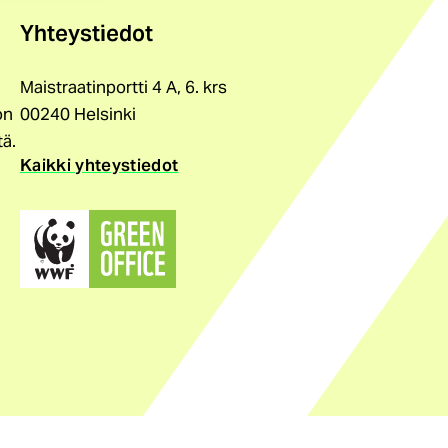
Yhteystiedot
Maistraatinportti 4 A, 6. krs
on
00240 Helsinki
tä.
Kaikki yhteystiedot
(ulkoinen
linkki)