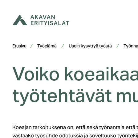
Siirry
sisältöön
Etusivu
Työelämä
Usein kysyttyä työstä
Työnhak
Voiko koeaikaa
työtehtävät m
Koeajan tarkoituksena on, että sekä työnantaja että t
vastaako työsuhde odotuksia ja soveltuuko työntekij