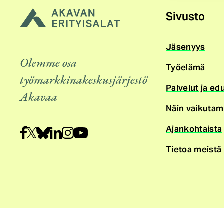
Sivusto
Jäsenyys
Olemme osa
Työelämä
työmarkkinakeskusjärjestö
Palvelut ja ed
Akavaa
Näin vaikuta
Ajankohtaista
Tietoa meistä