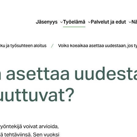
Jäsenyys
Työelämä
Palvelut ja edut
Nä
u ja työsuhteen aloitus
Voiko koeaikaa asettaa uudestaan, jos 
 asettaa uudesta
uuttuvat?
yöntekijä voivat arvioida,
ä tehtäviinsä. Sen vuoksi