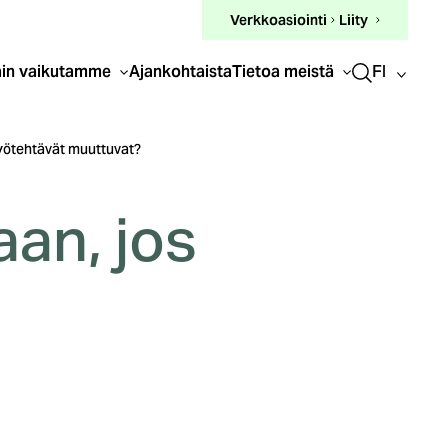
(ulkoinen
Verkkoasiointi
Liity
linkki)
FI
in vaikutamme
Ajankohtaista
Tietoa meistä
työtehtävät muuttuvat?
an, jos